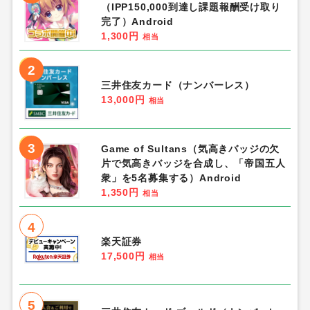
（IPP150,000到達し課題報酬受け取り
完了）Android
1,300円
相当
2
三井住友カード（ナンバーレス）
13,000円
相当
3
Game of Sultans（気高きバッジの欠
片で気高きバッジを合成し、「帝国五人
衆」を5名募集する）Android
1,350円
相当
4
楽天証券
17,500円
相当
5