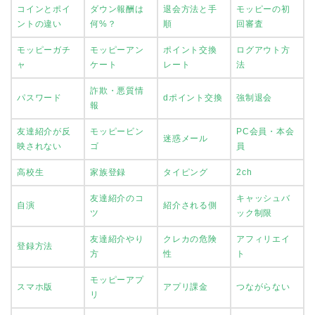
コインとポイ
ダウン報酬は
退会方法と手
モッピーの初
ントの違い
何%？
順
回審査
モッピーガチ
モッピーアン
ポイント交換
ログアウト方
ャ
ケート
レート
法
詐欺・悪質情
パスワード
dポイント交換
強制退会
報
友達紹介が反
モッピービン
PC会員・本会
迷惑メール
映されない
ゴ
員
高校生
家族登録
タイピング
2ch
友達紹介のコ
キャッシュバ
自演
紹介される側
ツ
ック制限
友達紹介やり
クレカの危険
アフィリエイ
登録方法
方
性
ト
モッピーアプ
スマホ版
アプリ課金
つながらない
リ