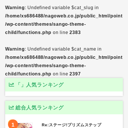
Warning
: Undefined variable $cat_slug in
/home/xs686488/nagoweb.co.jp/public_html/point
/wp-content/themes/sango-theme-
child/functions.php
on line
2383
Warning
: Undefined variable $cat_name in
/home/xs686488/nagoweb.co.jp/public_html/point
/wp-content/themes/sango-theme-
child/functions.php
on line
2397
「」人気ランキング
総合人気ランキング
1
Re:ステージ!プリズムステップ