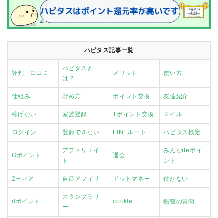
ハピタス記事一覧
ハピタスと
評判・口コミ
メリット
使い方
は？
仕組み
貯め方
ポイント交換
友達紹介
稼げない
家族登録
Tポイント交換
マイル
ログイン
登録できない
LINEルート
ハピタス検定
アフィリエイ
みんなdeポイ
Gポイント
退会
ト
ント
2ティア
自己アフィリ
ドットマネー
付かない
スタンプラリ
dポイント
cookie
秘密の質問
ー