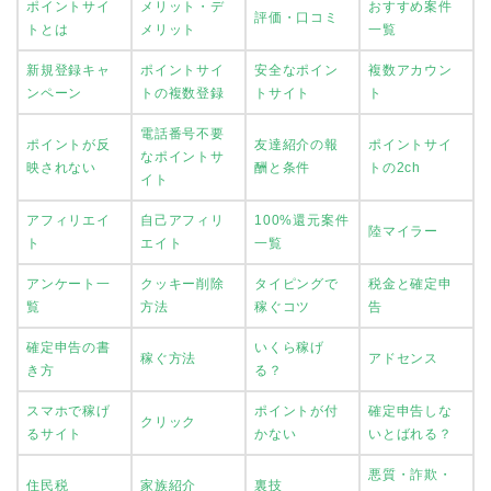
ポイントサイ
メリット・デ
おすすめ案件
評価・口コミ
トとは
メリット
一覧
新規登録キャ
ポイントサイ
安全なポイン
複数アカウン
ンペーン
トの複数登録
トサイト
ト
電話番号不要
ポイントが反
友達紹介の報
ポイントサイ
なポイントサ
映されない
酬と条件
トの2ch
イト
アフィリエイ
自己アフィリ
100%還元案件
陸マイラー
ト
エイト
一覧
アンケート一
クッキー削除
タイピングで
税金と確定申
覧
方法
稼ぐコツ
告
確定申告の書
いくら稼げ
稼ぐ方法
アドセンス
き方
る？
スマホで稼げ
ポイントが付
確定申告しな
クリック
るサイト
かない
いとばれる？
悪質・詐欺・
住民税
家族紹介
裏技