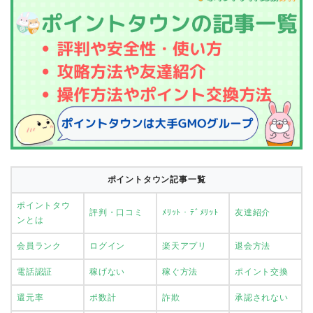
ポイントタウン記事一覧
ポイントタウ
評判・口コミ
ﾒﾘｯﾄ・ﾃﾞﾒﾘｯﾄ
友達紹介
ンとは
会員ランク
ログイン
楽天アプリ
退会方法
電話認証
稼げない
稼ぐ方法
ポイント交換
還元率
ポ数計
詐欺
承認されない