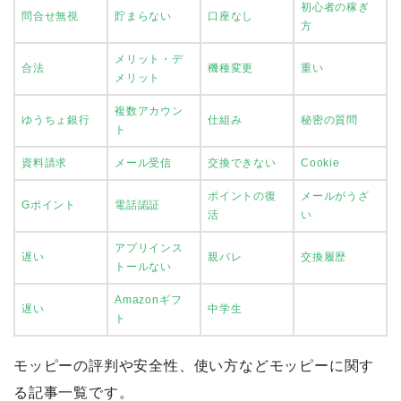
初心者の稼ぎ
問合せ無視
貯まらない
口座なし
方
メリット・デ
合法
機種変更
重い
メリット
複数アカウン
ゆうちょ銀行
仕組み
秘密の質問
ト
資料請求
メール受信
交換できない
Cookie
ポイントの復
メールがうざ
Gポイント
電話認証
活
い
アプリインス
遅い
親バレ
交換履歴
トールない
Amazonギフ
遅い
中学生
ト
モッピーの評判や安全性、使い方などモッピーに関す
る記事一覧です。