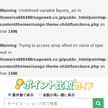
Warning
: Undefined variable $query_arr in
/home/xs686488/nagoweb.co.jp/public_html/point/wp-
content/themes/sango-theme-child/functions.php
on
line
1486
Warning
: Trying to access array offset on value of type
null in
/home/xs686488/nagoweb.co.jp/public_html/point/wp-
content/themes/sango-theme-child/functions.php
on
line
1486
案件順で表示
金額が高い順に表示