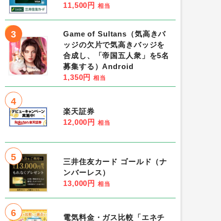
11,500円
相当
3
Game of Sultans（気高きバ
ッジの欠片で気高きバッジを
合成し、「帝国五人衆」を5名
募集する）Android
1,350円
相当
4
楽天証券
12,000円
相当
5
三井住友カード ゴールド（ナ
ンバーレス）
13,000円
相当
6
電気料金・ガス比較「エネチ