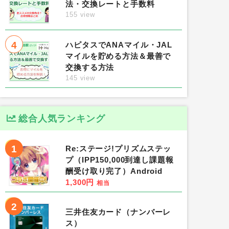
法・交換レートと手数料
155 view
4
ハピタスでANAマイル・JAL
マイルを貯める方法＆最善で
交換する方法
145 view
総合人気ランキング
1
Re:ステージ!プリズムステッ
プ（IPP150,000到達し課題報
酬受け取り完了）Android
1,300円
相当
2
三井住友カード（ナンバーレ
ス）