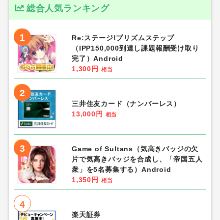
総合人気ランキング
1
Re:ステージ!プリズムステップ
（IPP150,000到達し課題報酬受け取り
完了）Android
1,300円
相当
2
三井住友カード（ナンバーレス）
13,000円
相当
3
Game of Sultans（気高きバッジの欠
片で気高きバッジを合成し、「帝国五人
衆」を5名募集する）Android
1,350円
相当
4
楽天証券