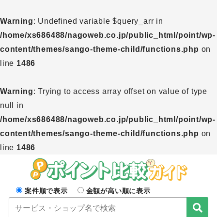
Warning
: Undefined variable $query_arr in
/home/xs686488/nagoweb.co.jp/public_html/point/wp-
content/themes/sango-theme-child/functions.php
on
line
1486
Warning
: Trying to access array offset on value of type
null in
/home/xs686488/nagoweb.co.jp/public_html/point/wp-
content/themes/sango-theme-child/functions.php
on
line
1486
案件順で表示
金額が高い順に表示