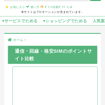
お気に入り
使い方
ﾎﾟｲﾝﾄ比較ｶﾞｲﾄﾞとは
本サイトはプロモーションが含まれています。
▾サービスでためる
▾ショッピングでためる
人気
ホーム
通信・回線・格安SIMのポイントサ
イト比較