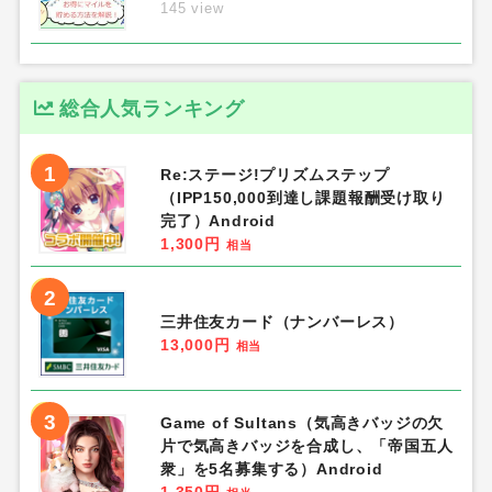
145 view
総合人気ランキング
1
Re:ステージ!プリズムステップ
（IPP150,000到達し課題報酬受け取り
完了）Android
1,300円
相当
2
三井住友カード（ナンバーレス）
13,000円
相当
3
Game of Sultans（気高きバッジの欠
片で気高きバッジを合成し、「帝国五人
衆」を5名募集する）Android
1,350円