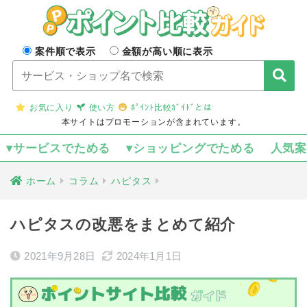
案件順で表示
金額が高い順に表示
お気に入り
使い方
ﾎﾟｲﾝﾄ比較ｶﾞｲﾄﾞとは
本サイトはプロモーションが含まれています。
▾サービスでためる
▾ショッピングでためる
人気
ホーム
コラム
ハピタス
ハピタスの改悪をまとめて紹介
2021年9月28日
2024年1月1日