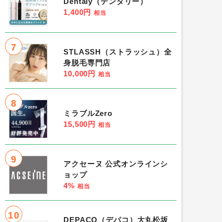
Dentaly（デンタリー）
1,400円
相当
7
STLASSH（ストラッシュ）全
身脱毛専門店
10,000円
相当
8
ミラブルZero
15,500円
相当
9
アクセーヌ 公式オンラインシ
ョップ
4%
相当
10
DEPACO（デパコ）大丸松坂