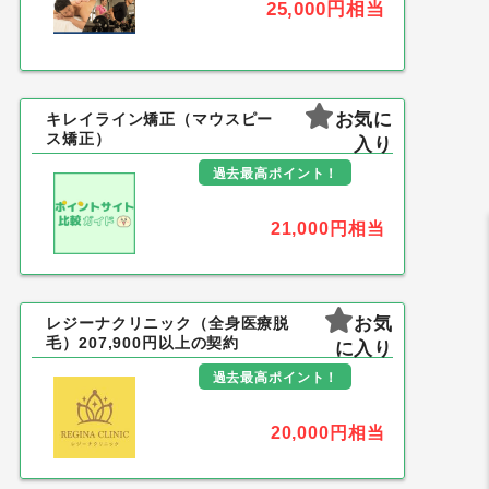
25,000円
相当
お気に
キレイライン矯正（マウスピー
ス矯正）
入り
過去最高ポイント！
21,000円
相当
お気
レジーナクリニック（全身医療脱
毛）207,900円以上の契約
に入り
過去最高ポイント！
20,000円
相当