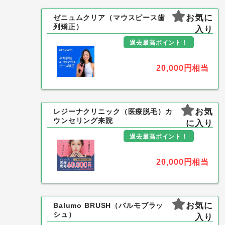
お気に
ゼニュムクリア（マウスピース歯
列矯正）
入り
過去最高ポイント！
20,000円
相当
お気
レジーナクリニック（医療脱毛）カ
ウンセリング来院
に入り
過去最高ポイント！
20,000円
相当
お気に
Balumo BRUSH（バルモブラッ
シュ）
入り