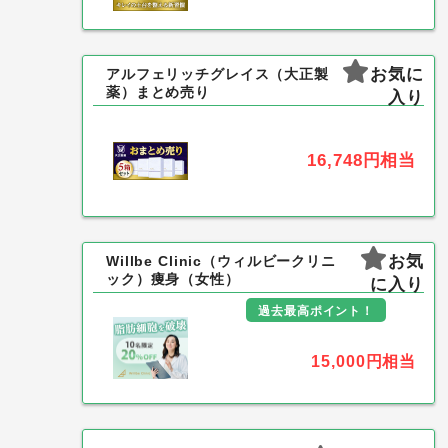
お気に
アルフェリッチグレイス（大正製
薬）まとめ売り
入り
16,748円
相当
お気
Willbe Clinic（ウィルビークリニ
ック）痩身（女性）
に入り
過去最高ポイント！
15,000円
相当