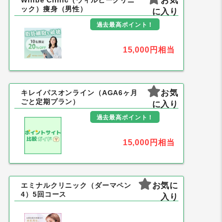
お気
Willbe Clinic（ウィルビークリニ
ック）痩身（男性）
に入り
過去最高ポイント！
15,000円
相当
お気
キレイパスオンライン（AGA6ヶ月
ごと定期プラン）
に入り
過去最高ポイント！
15,000円
相当
お気に
エミナルクリニック（ダーマペン
4）5回コース
入り