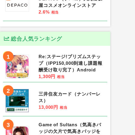
屋コスメオンラインストア
2.6%
相当
総合人気ランキング
1
Re:ステージ!プリズムステッ
プ（IPP150,000到達し課題報
酬受け取り完了）Android
1,300円
相当
2
三井住友カード（ナンバーレ
ス）
13,000円
相当
3
Game of Sultans（気高きバ
ッジの欠片で気高きバッジを