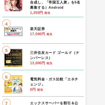
合成し、「帝国五人衆」を5名
募集する）Android
1,350円
相当
4
楽天証券
17,500円
相当
5
三井住友カード ゴールド（ナ
ンバーレス）
13,000円
相当
6
電気料金・ガス比較「エネチ
ェンジ」
0円
相当
7
エックスサーバーを割引＆公