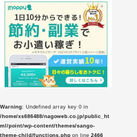
Warning
: Undefined array key 0 in
/home/xs686488/nagoweb.co.jp/public_ht
ml/point/wp-content/themes/sango-
theme-child/functions.php
on line
2466