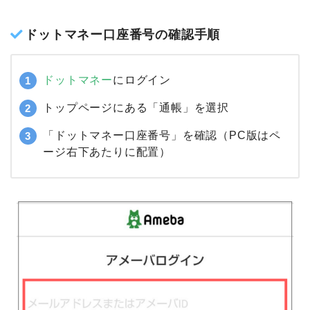
翌営業
50,000
5,000マ
5,000円
無料
50,000P
日
P
ネー
10,000
翌営業
100,000
100,000
10,000
無料
円
日
P
P
マネー
ドットマネー口座番号の確認手順
ドットマネー
にログイン
トップページにある「通帳」を選択
「ドットマネー口座番号」を確認（PC版はペ
ージ右下あたりに配置）