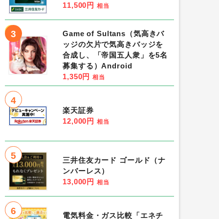
11,500円
相当
3
Game of Sultans（気高きバ
ッジの欠片で気高きバッジを
合成し、「帝国五人衆」を5名
募集する）Android
1,350円
相当
4
楽天証券
12,000円
相当
5
三井住友カード ゴールド（ナ
ンバーレス）
13,000円
相当
6
電気料金・ガス比較「エネチ