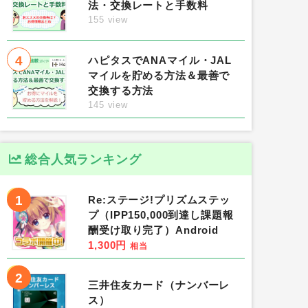
法・交換レートと手数料
155 view
4
ハピタスでANAマイル・JAL
マイルを貯める方法＆最善で
交換する方法
145 view
総合人気ランキング
1
Re:ステージ!プリズムステッ
プ（IPP150,000到達し課題報
酬受け取り完了）Android
1,300円
相当
2
三井住友カード（ナンバーレ
ス）