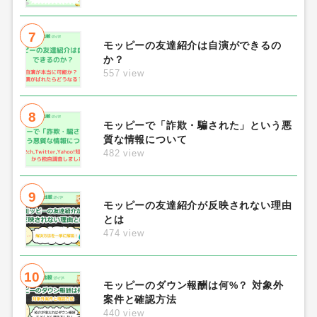
7
モッピーの友達紹介は自演ができるの
か？
557 view
8
モッピーで「詐欺・騙された」という悪
質な情報について
482 view
9
モッピーの友達紹介が反映されない理由
とは
474 view
10
モッピーのダウン報酬は何%？ 対象外
案件と確認方法
440 view