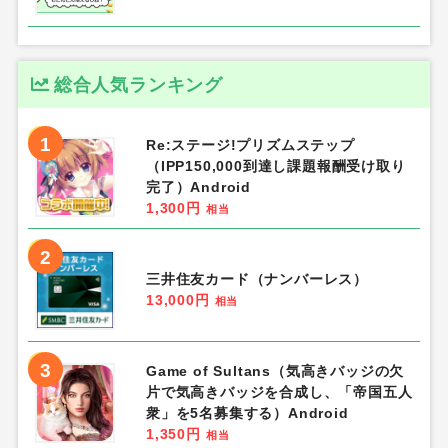
総合人気ランキング
1
Re:ステージ!プリズムステップ
（IPP150,000到達し課題報酬受け取り
完了）Android
1,300円
相当
2
三井住友カード（ナンバーレス）
13,000円
相当
3
Game of Sultans（気高きバッジの欠
片で気高きバッジを合成し、「帝国五人
衆」を5名募集する）Android
1,350円
相当