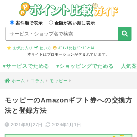
案件順で表示
金額が高い順に表示
お気に入り
使い方
ﾎﾟｲﾝﾄ比較ｶﾞｲﾄﾞとは
本サイトはプロモーションが含まれています。
▾サービスでためる
▾ショッピングでためる
人気
ホーム
コラム
モッピー
モッピーのAmazonギフト券への交換方
法と登録方法
2021年6月27日
2024年1月1日