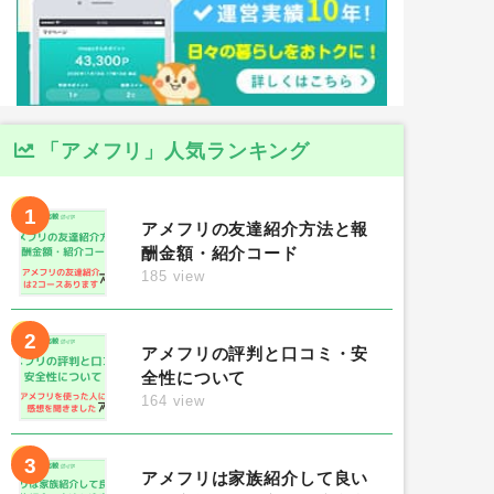
「アメフリ」人気ランキング
1
アメフリの友達紹介方法と報
酬金額・紹介コード
185 view
2
アメフリの評判と口コミ・安
全性について
164 view
3
アメフリは家族紹介して良い