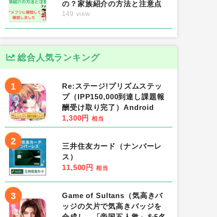
の？家族紹介の方法と注意点
149 view
総合人気ランキング
1
Re:ステージ!プリズムステッ
プ（IPP150,000到達し課題報
酬受け取り完了）Android
1,300円
相当
2
三井住友カード（ナンバーレ
ス）
11,500円
相当
3
Game of Sultans（気高きバ
ッジの欠片で気高きバッジを
合成し、「帝国五人衆」を5名