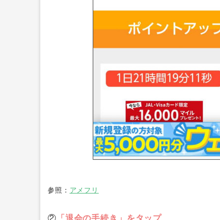
参照：
アメフリ
②
「退会の手続き」をタップ