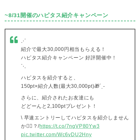
~8/31開催のハピタス紹介キャンペーン
⋰
紹介で最大30,000円相当もらえる！
ハピタス紹介キャンペーン 好評開催中！
⋱
ハピタスを紹介すると、
150pt×紹介人数(最大30,000pt)🎁´ˎ-
さらに、紹介されたお友達にも
どどーんと2,100ptプレゼント！
\ 早速エントリーしてハピタスを紹介しません
か💁‍♀️？/
https://t.co/7ngVP80Yw3
pic.twitter.com/Wc6vDU2Hny