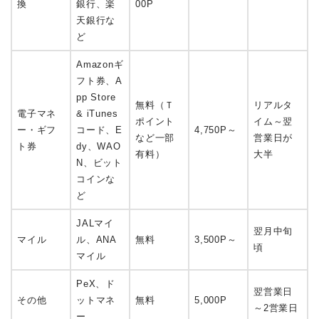
換
銀行、楽
00P
天銀行な
ど
Amazonギ
フト券、A
pp Store
無料（Ｔ
リアルタ
電子マネ
& iTunes
ポイント
イム～翌
ー・ギフ
コード、E
4,750P～
など一部
営業日が
ト券
dy、WAO
有料）
大半
N、ビット
コインな
ど
JALマイ
翌月中旬
マイル
ル、ANA
無料
3,500P～
頃
マイル
PeX、ド
翌営業日
その他
ットマネ
無料
5,000P
～2営業日
ー