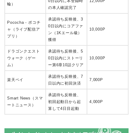
0日以内に本登録時
12,000P
輪）
の本人確認完了
承認待ち反映後、3
Pococha - ポコチ
0日以内にコアファ
ャ（ライブ配信ア
10,000P
ン（1Kエール級）
プリ）
獲得
ドラゴンクエスト
承認待ち反映後、5
ウォーク（ゲー
0日以内にストーリ
10,000P
ム）
ー第6章10話クリア
承認待ち反映後、7
楽天ペイ
7,000P
日以内に初回決済
承認待ち反映後、
Smart News（スマ
初回起動日から起
4,000P
ートニュース）
算して4日目起動