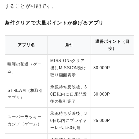
することが可能です。
条件クリアで大量ポイントが稼げるアプリ
獲得ポイント（目
アプリ名
条件
安）
MISSION5クリア
喧嘩の花道（ゲー
後にMISSION受け
30,000P
ム）
取り画面表示
承認待ち反映後、3
STREAM（株取引
0日以内に口座開設
30,000P
アプリ）
後の取引完了
承認待ち反映後、3
スーパーラッキー
0日以内にプレイヤ
25,000P
カジノ（ゲーム）
ーレベル50到達