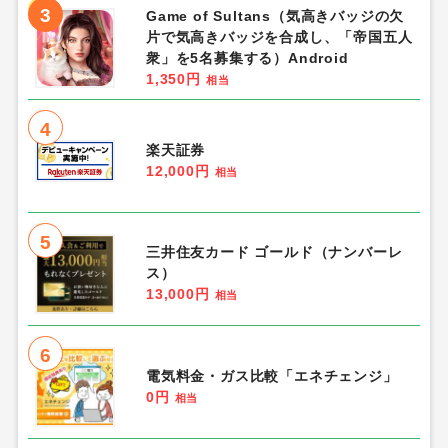
3
Game of Sultans（気高きバッジの欠
片で気高きバッジを合成し、「帝国五人
衆」を5名募集する）Android
1,350円
相当
4
楽天証券
12,000円
相当
5
三井住友カード ゴールド（ナンバーレ
ス）
13,000円
相当
6
電気料金・ガス比較「エネチェンジ」
0円
相当