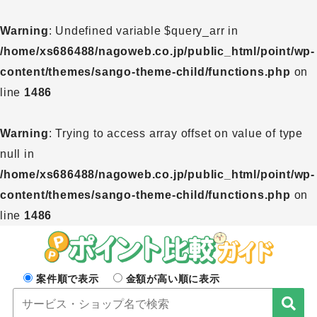
Warning
: Undefined variable $query_arr in
/home/xs686488/nagoweb.co.jp/public_html/point/wp-
content/themes/sango-theme-child/functions.php
on
line
1486
Warning
: Trying to access array offset on value of type
null in
/home/xs686488/nagoweb.co.jp/public_html/point/wp-
content/themes/sango-theme-child/functions.php
on
line
1486
案件順で表示
金額が高い順に表示