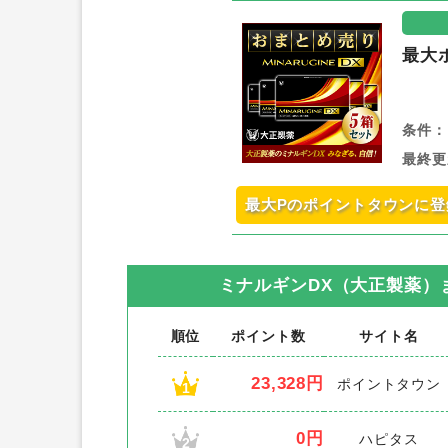
最大
条件：
最終更
最大Pのポイントタウンに登
ミナルギンDX（大正製薬）
順位
ポイント数
サイト名