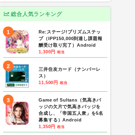
総合人気ランキング
1
Re:ステージ!プリズムステッ
プ（IPP150,000到達し課題報
酬受け取り完了）Android
1,300円
相当
2
三井住友カード（ナンバーレ
ス）
11,500円
相当
3
Game of Sultans（気高きバ
ッジの欠片で気高きバッジを
合成し、「帝国五人衆」を5名
募集する）Android
1,350円
相当