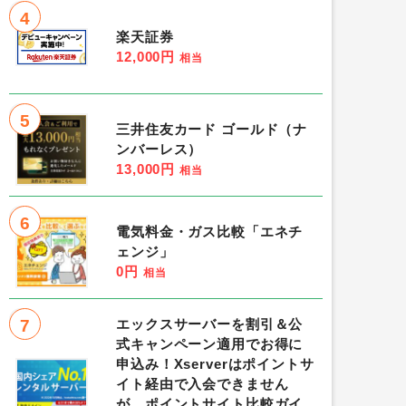
4
楽天証券
12,000円
相当
5
三井住友カード ゴールド（ナ
ンバーレス）
13,000円
相当
6
電気料金・ガス比較「エネチ
ェンジ」
0円
相当
7
エックスサーバーを割引＆公
式キャンペーン適用でお得に
申込み！Xserverはポイントサ
イト経由で入会できません
が、ポイントサイト比較ガイ