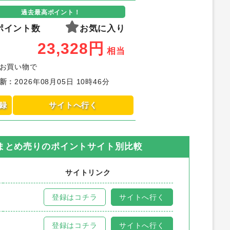
過去最高ポイント！
ポイント数
お気に入り
23,328
円
相当
お買い物で
新
：
2026年08月05日 10時46分
録
サイトへ行く
まとめ売り
のポイントサイト別比較
サイトリンク