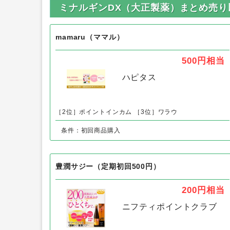
ミナルギンDX（大正製薬）まとめ売
mamaru（ママル）
500円
相当
ハピタス
［2位］ポイントインカム
［3位］ワラウ
条件：初回商品購入
豊潤サジー（定期初回500円）