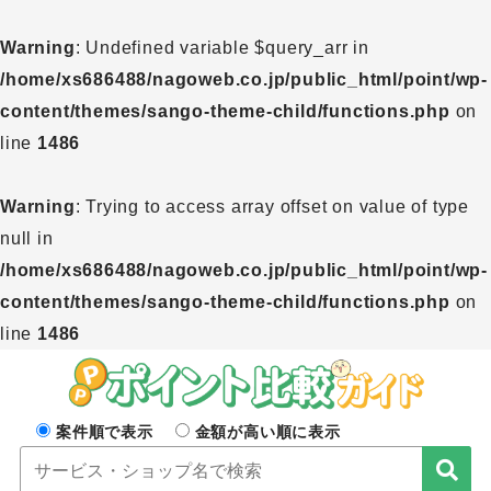
Warning
: Undefined variable $query_arr in
/home/xs686488/nagoweb.co.jp/public_html/point/wp-
content/themes/sango-theme-child/functions.php
on
line
1486
Warning
: Trying to access array offset on value of type
null in
/home/xs686488/nagoweb.co.jp/public_html/point/wp-
content/themes/sango-theme-child/functions.php
on
line
1486
案件順で表示
金額が高い順に表示