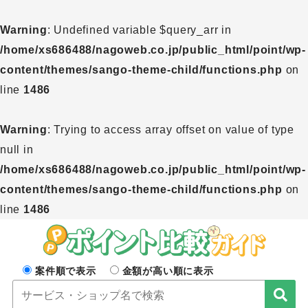
Warning
: Undefined variable $query_arr in
/home/xs686488/nagoweb.co.jp/public_html/point/wp-
content/themes/sango-theme-child/functions.php
on
line
1486
Warning
: Trying to access array offset on value of type
null in
/home/xs686488/nagoweb.co.jp/public_html/point/wp-
content/themes/sango-theme-child/functions.php
on
line
1486
案件順で表示
金額が高い順に表示