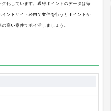
すると、
最大2,300円
のポイントを獲得すること
では
パワースインガー
を2つのポイントサイト横
ング化しています。獲得ポイントのデータは毎
ポイントサイト経由で案件を行うとポイントが
率の高い案件でポイ活しましょう。