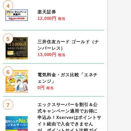
4
楽天証券
12,000円
相当
5
三井住友カード ゴールド（ナ
ンバーレス）
13,000円
相当
6
電気料金・ガス比較「エネチ
ェンジ」
0円
相当
7
エックスサーバーを割引＆公
式キャンペーン適用でお得に
申込み！Xserverはポイントサ
イト経由で入会できません
が、ポイントサイト比較ガイ