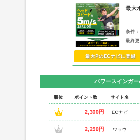
最大
条件：
最終更
最大PのECナビに登録
パワースインガー
順位
ポイント数
サイト名
2,300円
ECナビ
1
2,250円
ワラウ
2