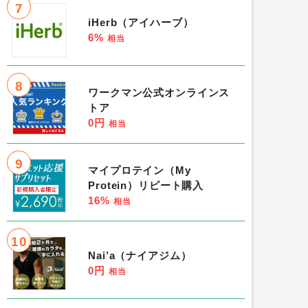
7
iHerb（アイハーブ）
6%
相当
8
ワークマン公式オンラインス
トア
0円
相当
9
マイプロテイン（My
Protein）リピート購入
16%
相当
10
Nai’a（ナイアジム）
0円
相当