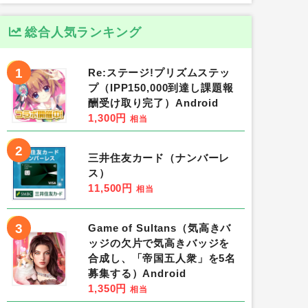
総合人気ランキング
1
Re:ステージ!プリズムステッ
プ（IPP150,000到達し課題報
酬受け取り完了）Android
1,300円
相当
2
三井住友カード（ナンバーレ
ス）
11,500円
相当
3
Game of Sultans（気高きバ
ッジの欠片で気高きバッジを
合成し、「帝国五人衆」を5名
募集する）Android
1,350円
相当