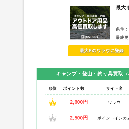
最大
条件：
最終更
最大Pのワラウに登録
キャンプ・登山・釣り具買取（JU
順位
ポイント数
サイト名
2,600円
ワラウ