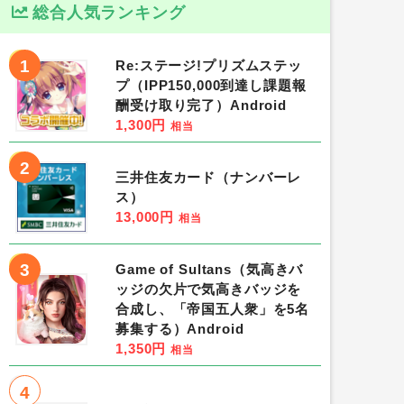
総合人気ランキング
1
Re:ステージ!プリズムステッ
プ（IPP150,000到達し課題報
酬受け取り完了）Android
1,300円
相当
2
三井住友カード（ナンバーレ
ス）
13,000円
相当
3
Game of Sultans（気高きバ
ッジの欠片で気高きバッジを
合成し、「帝国五人衆」を5名
募集する）Android
1,350円
相当
4