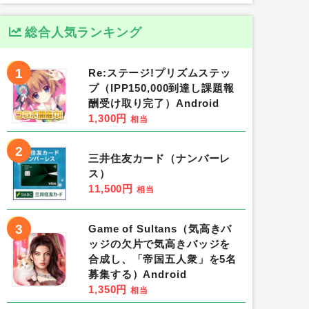
総合人気ランキング
1
Re:ステージ!プリズムステッ
プ（IPP150,000到達し課題報
酬受け取り完了）Android
1,300円
相当
2
三井住友カード（ナンバーレ
ス）
11,500円
相当
3
Game of Sultans（気高きバ
ッジの欠片で気高きバッジを
合成し、「帝国五人衆」を5名
募集する）Android
1,350円
相当