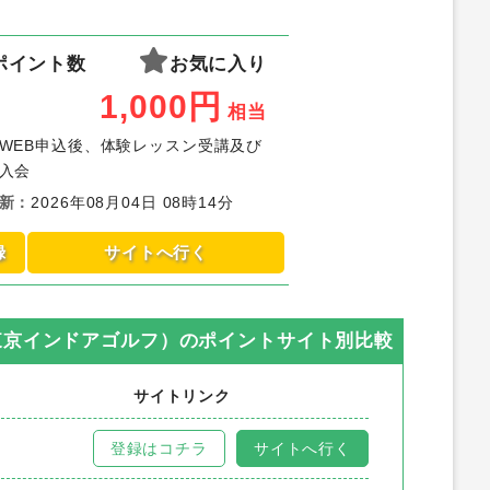
ポイント数
お気に入り
1,000
円
相当
WEB申込後、体験レッスン受講及び
入会
新
：
2026年08月04日 08時14分
録
サイトへ行く
（東京インドアゴルフ）
のポイントサイト別比較
サイトリンク
登録はコチラ
サイトへ行く