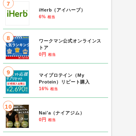
7
iHerb（アイハーブ）
6%
相当
8
ワークマン公式オンラインス
トア
0円
相当
9
マイプロテイン（My
Protein）リピート購入
16%
相当
10
Nai’a（ナイアジム）
0円
相当