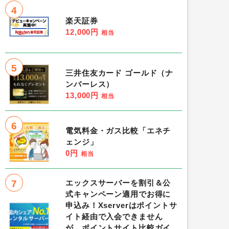
4
楽天証券
12,000円
相当
5
三井住友カード ゴールド（ナ
ンバーレス）
13,000円
相当
6
電気料金・ガス比較「エネチ
ェンジ」
0円
相当
7
エックスサーバーを割引＆公
式キャンペーン適用でお得に
申込み！Xserverはポイントサ
イト経由で入会できません
が、ポイントサイト比較ガイ