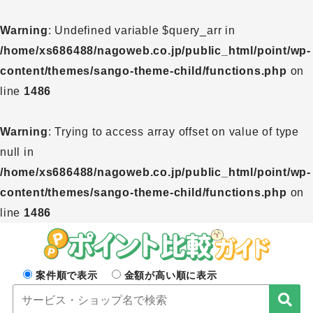
Warning
: Undefined variable $query_arr in
/home/xs686488/nagoweb.co.jp/public_html/point/wp-
content/themes/sango-theme-child/functions.php
on
line
1486
Warning
: Trying to access array offset on value of type
null in
/home/xs686488/nagoweb.co.jp/public_html/point/wp-
content/themes/sango-theme-child/functions.php
on
line
1486
案件順で表示
金額が高い順に表示