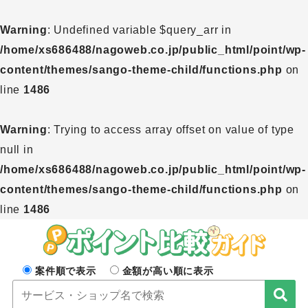
Warning
: Undefined variable $query_arr in
/home/xs686488/nagoweb.co.jp/public_html/point/wp-
content/themes/sango-theme-child/functions.php
on
line
1486
Warning
: Trying to access array offset on value of type
null in
/home/xs686488/nagoweb.co.jp/public_html/point/wp-
content/themes/sango-theme-child/functions.php
on
line
1486
案件順で表示
金額が高い順に表示