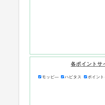
各ポイントサ
モッピ―
ハピタス
ポイント