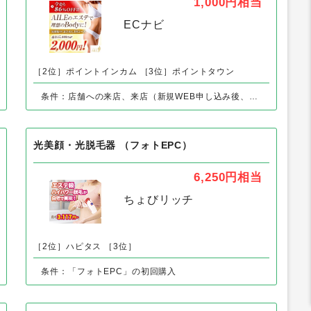
エステティックサロンAILE（エール）
1,000円
相当
ECナビ
［2位］ポイントインカム
［3位］ポイントタウン
条件：店舗への来店、来店（新規WEB申し込み後、体験完了）で
光美顔・光脱毛器 （フォトEPC）
6,250円
相当
ちょびリッチ
［2位］ハピタス
［3位］