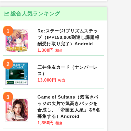
総合人気ランキング
1
Re:ステージ!プリズムステッ
プ（IPP150,000到達し課題報
酬受け取り完了）Android
1,300円
相当
2
三井住友カード（ナンバーレ
ス）
13,000円
相当
3
Game of Sultans（気高きバ
ッジの欠片で気高きバッジを
合成し、「帝国五人衆」を5名
募集する）Android
1,350円
相当