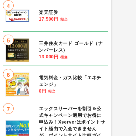
4
楽天証券
17,500円
相当
5
三井住友カード ゴールド（ナ
ンバーレス）
13,000円
相当
6
電気料金・ガス比較「エネチ
ェンジ」
0円
相当
7
エックスサーバーを割引＆公
式キャンペーン適用でお得に
申込み！Xserverはポイントサ
イト経由で入会できません
が、ポイントサイト比較ガイ