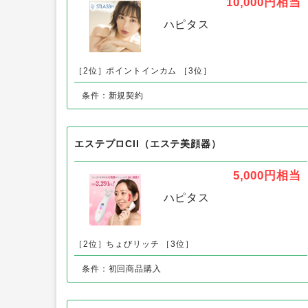
STLASSH（ストラッシュ）全身脱毛専門店
10,000円
相当
ハピタス
［2位］ポイントインカム
［3位］
条件：新規契約
エステプロCII（エステ美顔器）
5,000円
相当
ハピタス
［2位］ちょびリッチ
［3位］