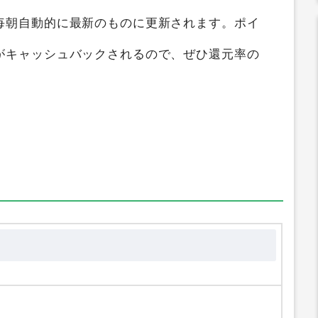
ントサイト比較ガイド
では
エミナルクリニック
ト横断検索して、ポイントの高い順にランキング
毎朝自動的に最新のものに更新されます。ポイ
がキャッシュバックされるので、ぜひ還元率の