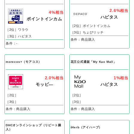
2.6%
相当
4%
相当
ハピタス
ポイントインカム
［2位］ポイントインカム
［2位］ワラウ
［3位］ちょびリッチ
［3位］ハピタス
条件：商品購入
条件：-
morecos+（モアコス）
花王公式通販「My Kao Mall」
2.0%
1%
相当
相当
モッピ―
ハピタス
［2位］
［2位］
［3位］
［3位］
条件：商品購入
条件：商品購入
DHCオンラインショップ（リピート購
iHerb（アイハーブ）
入）