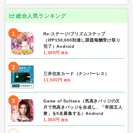
総合人気ランキング
1
Re:ステージ!プリズムステップ
（IPP150,000到達し課題報酬受け取り
完了）Android
1,300円
相当
2
三井住友カード（ナンバーレス）
11,500円
相当
3
Game of Sultans（気高きバッジの欠
片で気高きバッジを合成し、「帝国五人
衆」を5名募集する）Android
1,350円
相当