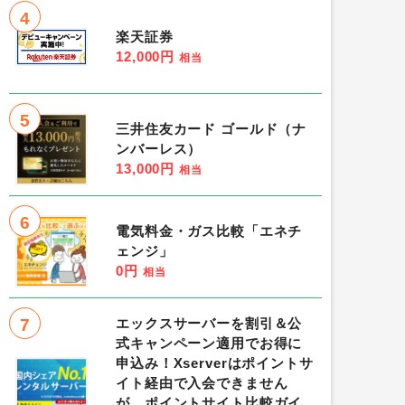
4
楽天証券
12,000円
相当
5
三井住友カード ゴールド（ナ
ンバーレス）
13,000円
相当
6
電気料金・ガス比較「エネチ
ェンジ」
0円
相当
7
エックスサーバーを割引＆公
式キャンペーン適用でお得に
申込み！Xserverはポイントサ
イト経由で入会できません
が、ポイントサイト比較ガイ