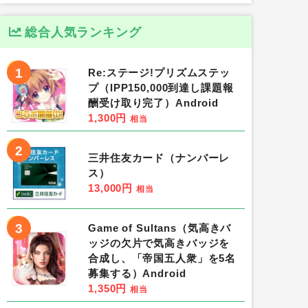
総合人気ランキング
1
Re:ステージ!プリズムステッ
プ（IPP150,000到達し課題報
酬受け取り完了）Android
1,300円
相当
2
三井住友カード（ナンバーレ
ス）
13,000円
相当
3
Game of Sultans（気高きバ
ッジの欠片で気高きバッジを
合成し、「帝国五人衆」を5名
募集する）Android
1,350円
相当