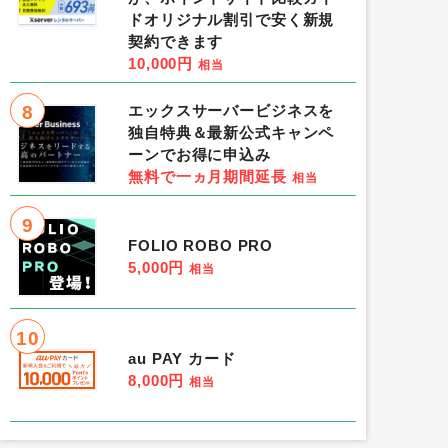
ドオリジナル割引で安く新規
契約できます
10,000円
相当
8
エックスサーバービジネスを
独自特典＆最新公式キャンペ
ーンでお得に申込み
無料で一ヵ月期間延長
相当
9
FOLIO ROBO PRO
5,000円
相当
10
au PAY カード
8,000円
相当
GameRexx/50番目
オンワード・クローゼット
droid