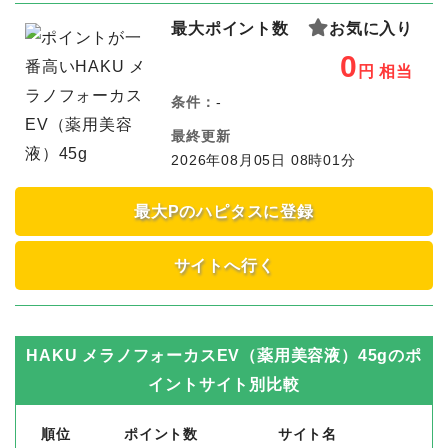
最大ポイント数
お気に入り
0
円
相当
条件：
-
最終更新
2026年08月05日 08時01分
最大Pのハピタスに登録
サイトへ行く
HAKU メラノフォーカスEV（薬用美容液）45g
のポ
イントサイト別比較
順位
ポイント数
サイト名