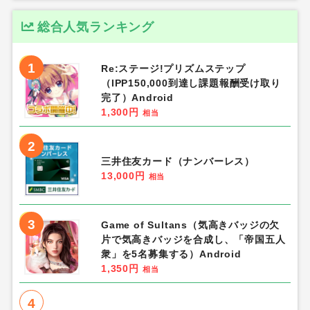
総合人気ランキング
1
Re:ステージ!プリズムステップ
（IPP150,000到達し課題報酬受け取り
完了）Android
1,300円
相当
2
三井住友カード（ナンバーレス）
13,000円
相当
3
Game of Sultans（気高きバッジの欠
片で気高きバッジを合成し、「帝国五人
衆」を5名募集する）Android
1,350円
相当
4