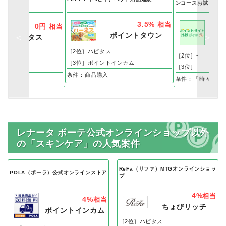
droid
ンコースお試し便
3.5%
相当
0円
相当
ポイントタウン
ハピタス
［2位］ハピタス
［2位］-
［3位］ポイントインカム
［3位］-
条件：商品購入
条件：「時々ヴィ
レナータ ボーテ公式オンラインショップ以外
の「スキンケア」の人気案件
ReFa（リファ）MTGオンラインショッ
POLA（ポーラ）公式オンラインストア
プ
4%
相当
4%
相当
ちょびリッチ
ポイントインカム
［2位］ハピタス