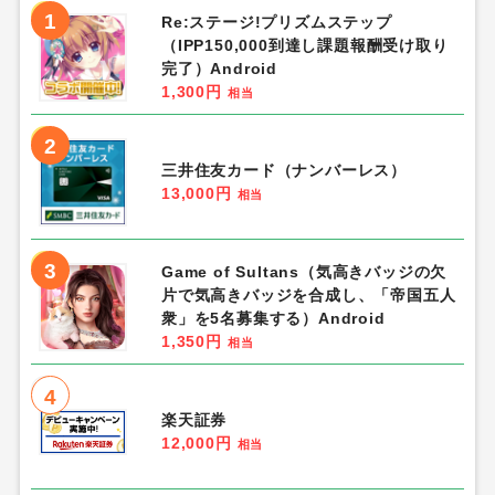
1
Re:ステージ!プリズムステップ
（IPP150,000到達し課題報酬受け取り
完了）Android
1,300円
相当
2
三井住友カード（ナンバーレス）
13,000円
相当
3
Game of Sultans（気高きバッジの欠
片で気高きバッジを合成し、「帝国五人
衆」を5名募集する）Android
1,350円
相当
4
楽天証券
12,000円
相当