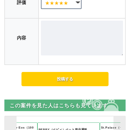
評価
内容
この案件を見た人はこちらも見ています
 XV: War for Eos（100
St.Palace（セ
PEPPY（ペピィ）ペット用品通販