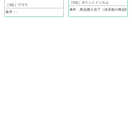
［3位］ポイントインカム
［3位］ワラウ
条件：商品購入完了（決済後の商品到着
条件：-