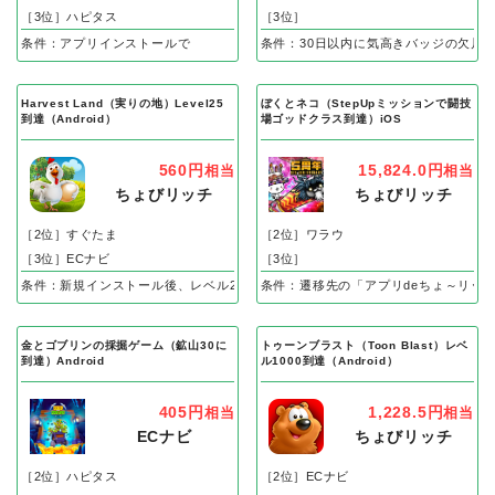
［3位］ハピタス
［3位］
条件：アプリインストールで
条件：30日以内に気高きバッジの欠片
Harvest Land（実りの地）Level25
ぼくとネコ（StepUpミッションで闘技
到達（Android）
場ゴッドクラス到達）iOS
560円
15,824.0円
相当
相当
ちょびリッチ
ちょびリッチ
［2位］すぐたま
［2位］ワラウ
［3位］ECナビ
［3位］
条件：新規インストール後、レベル25到達で成果
条件：遷移先の「アプリdeちょ～リッ
金とゴブリンの採掘ゲーム（鉱山30に
トゥーンブラスト（Toon Blast）レベ
到達）Android
ル1000到達（Android）
405円
1,228.5円
相当
相当
ECナビ
ちょびリッチ
［2位］ハピタス
［2位］ECナビ