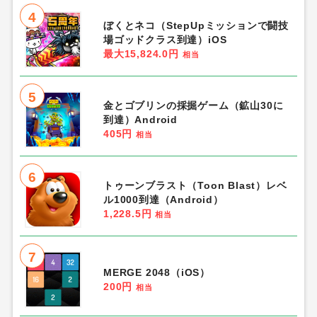
4
ぼくとネコ（StepUpミッションで闘技
場ゴッドクラス到達）iOS
最大15,824.0円
相当
5
金とゴブリンの採掘ゲーム（鉱山30に
到達）Android
405円
相当
6
トゥーンブラスト（Toon Blast）レベ
ル1000到達（Android）
1,228.5円
相当
7
MERGE 2048（iOS）
200円
相当