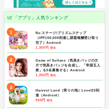
「アプリ」人気ランキング
1
Re:ステージ!プリズムステップ
（IPP150,000到達し課題報酬受け取り
完了）Android
1,300円
相当
2
Game of Sultans（気高きバッジの欠
片で気高きバッジを合成し、「帝国五人
衆」を5名募集する）Android
1,350円
相当
3
Harvest Land（実りの地）Level25到
達（Android）
560円
相当