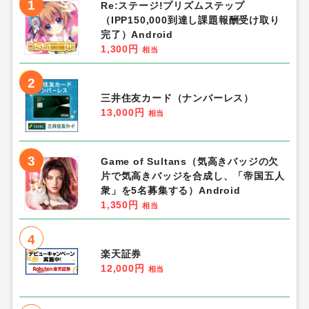
1
Re:ステージ!プリズムステップ
（IPP150,000到達し課題報酬受け取り
完了）Android
1,300円
相当
2
三井住友カード（ナンバーレス）
13,000円
相当
3
Game of Sultans（気高きバッジの欠
片で気高きバッジを合成し、「帝国五人
衆」を5名募集する）Android
1,350円
相当
4
楽天証券
12,000円
相当