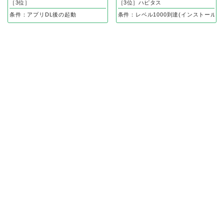
［3位］
［3位］ハピタス
条件：アプリDL後の起動
条件：レベル1000到達(インストール後