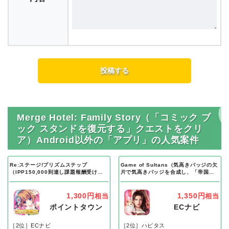
Merge Hotel: Family Story（「コミック ブ
ック スタンドを復元する」クエストをクリ
ア）Android以外の「アプリ」の人気案件
Re:ステージ!プリズムステップ
Game of Sultans（気高きバッジの欠
（IPP150,000到達し課題報酬受け取
片で気高きバッジを合成し、「帝国五
り完了）Android
人衆」を5名募集する）Android
1,300円
1,350円
相当
相当
ポイントタウン
ECナビ
［2位］ECナビ
［2位］ハピタス