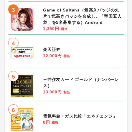
3
Game of Sultans（気高きバッジの欠
片で気高きバッジを合成し、「帝国五人
衆」を5名募集する）Android
1,350円
相当
4
楽天証券
12,000円
相当
5
三井住友カード ゴールド（ナンバーレ
ス）
13,000円
相当
6
電気料金・ガス比較「エネチェンジ」
0円
相当