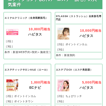
気案件
STLASSH（ストラッシュ）全身脱毛専
エミナルクリニック（全身医療脱毛）
門店
10,000円
相当
10,000円
相当
ハピタス
ハピタス
［2位］
［2位］ポイントインカム
［3位］
［3位］
条件：新規WEB予約+契約＋施術完了
条件：新規契約
エステティックサロンAILE（エール）
エステプロCII（エステ美顔器）
1,000円
5,000円
相当
相当
ECナビ
ハピタス
［2位］ポイントインカム
［2位］ちょびリッチ
［3位］ポイントタウン
［3位］