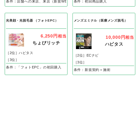
条件：店舗への来店、来店（新規WEB申し込み後、体験完了）で
条件：初回商品購入
光美顔・光脱毛器 （フォトEPC）
メンズエミナル（医療メンズ脱毛）
6,250円
相当
10,000円
相当
ちょびリッチ
ハピタス
［2位］ハピタス
［2位］ECナビ
［3位］
［3位］
条件：「フォトEPC」の初回購入
条件：新規契約＋施術