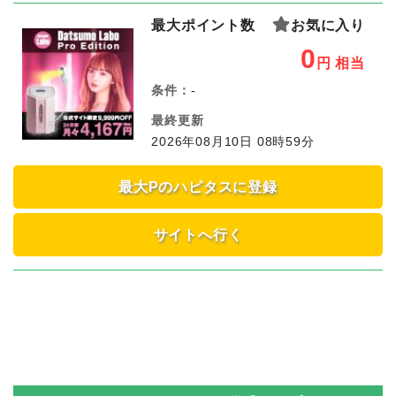
最大ポイント数
お気に入り
0
円
相当
条件：
-
最終更新
2026年08月10日 08時59分
最大Pのハピタスに登録
サイトへ行く