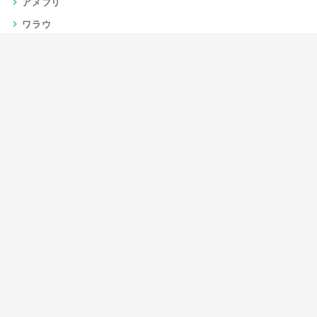
アメフリ
ワラウ
楽天リーベイツ
Gポイント
当サイトについて
運営者情報
お問い合わせ
CSR/SDGs活動
よくある質問
利用規約
プライバシーポリシー
サイトマップ
JIPC（日本インターネットポイント協議会）