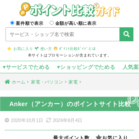
案件順で表示
金額が高い順に表示
お気に入り
使い方
ﾎﾟｲﾝﾄ比較ｶﾞｲﾄﾞとは
本サイトはプロモーションが含まれています。
▾サービスでためる
▾ショッピングでためる
人気
ホーム
家電・パソコン
家電
Anker（アンカー）のポイントサイト比較
2020年10月1日
2026年8月4日
最大ポイント数
お気に入り