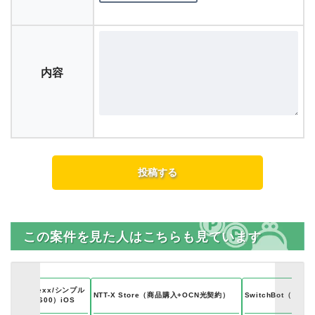
内容
この案件を見た人はこちらも見ています
list（GameRexx/シンプル
NTT-X Store（商品購入+OCN光契約）
SwitchBot（ス
入&レベル600）iOS