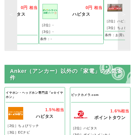
0円
0円
相当
相当
ポ
ハピタス
ハピタス
［2位］ハピタス
［2位］-
［3位］ちょびリッ
［3位］-
条件：お買い物、
条件：-
Anker（アンカー）以外の「家電」の人気案
件
イヤホン・ヘッドホン専門店「e☆イヤ
ビックカメラ.com
ホン」
1.5%
相当
1.6%
相当
ハピタス
ポイントタウン
［2位］ちょびリッチ
［2位］ハピタス
［3位］ECナビ
［3位］ポイントインカム