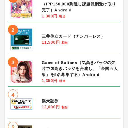
（IPP150,000到達し課題報酬受け取り
完了）Android
1,300円
相当
2
三井住友カード（ナンバーレス）
11,500円
相当
3
Game of Sultans（気高きバッジの欠
片で気高きバッジを合成し、「帝国五人
衆」を5名募集する）Android
1,350円
相当
4
楽天証券
12,000円
相当
5