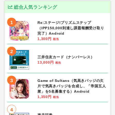
総合人気ランキング
1
Re:ステージ!プリズムステップ
（IPP150,000到達し課題報酬受け取り
完了）Android
1,300円
相当
2
三井住友カード（ナンバーレス）
13,000円
相当
3
Game of Sultans（気高きバッジの欠
片で気高きバッジを合成し、「帝国五人
衆」を5名募集する）Android
1,350円
相当
4