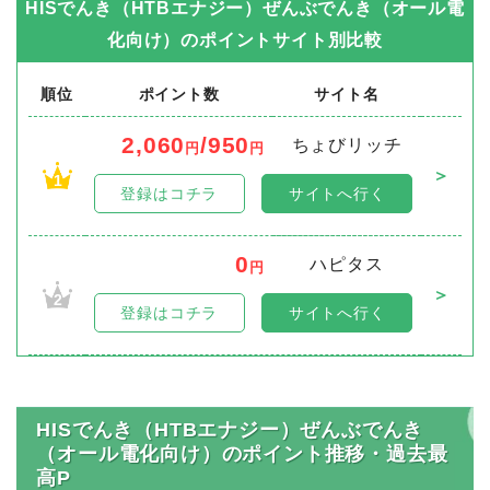
HISでんき（HTBエナジー）ぜんぶでんき（オール電
化向け）
のポイントサイト別比較
順位
ポイント数
サイト名
2,060
/950
ちょびリッチ
円
円
＞
1
登録はコチラ
サイトへ行く
0
ハピタス
円
＞
2
登録はコチラ
サイトへ行く
HISでんき（HTBエナジー）ぜんぶでんき
（オール電化向け）のポイント推移・過去最
高P