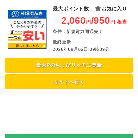
最大ポイント数
お気に入り
2,060
/950
円
円
相当
条件：
新規電力開通完了
最終更新
2026年08月05日 09時39分
最大Pのちょびリッチに登録
サイトへ行く