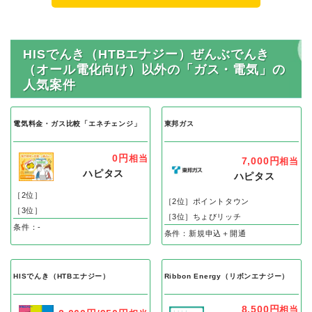
HISでんき（HTBエナジー）ぜんぶでんき
（オール電化向け）以外の「ガス・電気」の
人気案件
電気料金・ガス比較「エネチェンジ」
東邦ガス
0円
相当
7,000円
相当
ハピタス
ハピタス
［2位］
［2位］ポイントタウン
［3位］
［3位］ちょびリッチ
条件：-
条件：新規申込＋開通
HISでんき（HTBエナジー）
Ribbon Energy（リボンエナジー）
8,500円
相当