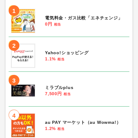
1
電気料金・ガス比較「エネチェンジ」
0円
相当
2
Yahoo!ショッピング
1.1%
相当
3
ミラブルplus
7,500円
相当
4
au PAY マーケット（au Wowma!）
1.2%
相当