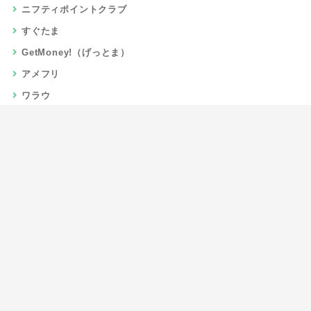
ニフティポイントクラブ
すぐたま
GetMoney!（げっとま）
アメフリ
ワラウ
楽天リーベイツ
Gポイント
当サイトについて
運営者情報
お問い合わせ
CSR/SDGs活動
よくある質問
利用規約