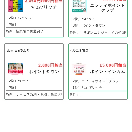
2,060円/950円
相当
ニフティポイント
ちょびリッチ
クラブ
［2位］ハピタス
［2位］ハピタス
［3位］
［3位］ポイントタウン
条件：新規電力開通完了
条件：「リボンエナジー」での初回申し
idemitsuでんき
ハルエネ電気
2,000円
15,000円
相当
相当
ポイントタウン
ポイントインカム
［2位］ECナビ
［2位］ニフティポイントクラブ
［3位］
［3位］ちょびリッチ
条件：サービス契約・取引、新規お申込後60日以内に開通、3ヵ月継続利用完了
条件：-