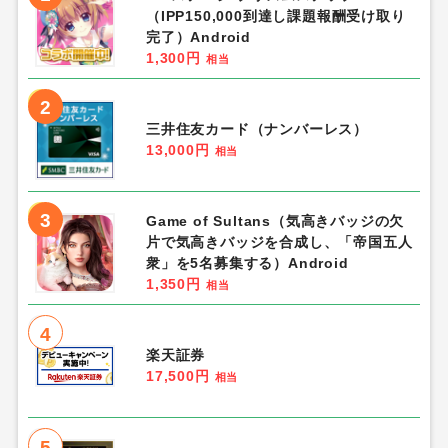
（IPP150,000到達し課題報酬受け取り
完了）Android
1,300円
相当
2
三井住友カード（ナンバーレス）
13,000円
相当
3
Game of Sultans（気高きバッジの欠
片で気高きバッジを合成し、「帝国五人
衆」を5名募集する）Android
1,350円
相当
4
楽天証券
17,500円
相当
5