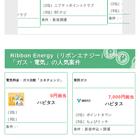
［2位］-
［2位］ニフティポイントクラブ
リッチ
［3位］-
［3位］ECナビ
ィポイントクラブ
条件：-
条件：新規開通
Ribbon Energy（リボンエナジー）以外の
「ガス・電気」の人気案件
電気料金・ガス比較「エネチェンジ」
東邦ガス
0円
相当
7,000円
相当
ハピタス
ハピタス
［2位］
［2位］ポイントタウン
［3位］
［3位］ちょびリッチ
条件：-
条件：新規申込＋開通