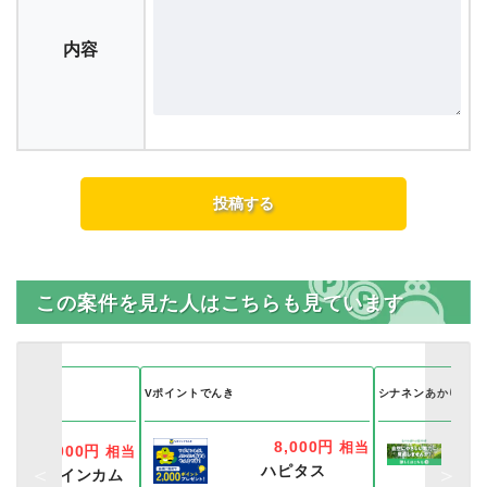
内容
この案件を見た人はこちらも見ています
レクト
Vポイントでんき
シナネンあかりの森
8,000円
相当
7,000円
相当
ハピタス
ポイントインカム