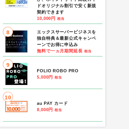
ドオリジナル割引で安く新規
契約できます
10,000円
相当
8
エックスサーバービジネスを
独自特典＆最新公式キャンペ
ーンでお得に申込み
無料で一ヵ月期間延長
青鬼オンライン（Android）
相当
0円
相当
9
FOLIO ROBO PRO
位］
ハピタス
［1位］
5,000円
相当
［2位］ハピタス
［3位］-
10
au PAY カード
8,000円
相当