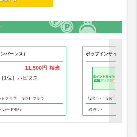
す
ナンバーレス）
ポップインサイト
11,500円
相当
［1位］
ハピタス
［1
ントクラブ
［3位］ワラウ
［2位］-
［3位］-
トカード発行
条件：-