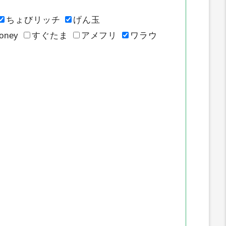
ちょびリッチ
げん玉
oney
すぐたま
アメフリ
ワラウ