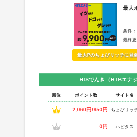
最大
条件：
最終更
最大Pのちょびリッチに登
HISでんき（HTBエナ
順位
ポイント数
サイト名
2,060円/950円
ちょびリッ
1
0円
ハピタス
2