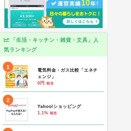
「生活・キッチン・雑貨・文具」人
気ランキング
1
電気料金・ガス比較「エネチ
ェンジ」
0円
相当
2
Yahoo!ショッピング
1.1%
相当