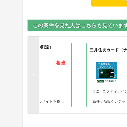
この案件を見た人はこちらも見ていま
（プレイヤーレベル58到達）
三井住友カード（
相当
［1位］
］-
［2位］ニフティポイ
条件：アプリ起動後に求められる「Webサイトを横断して追跡する許可」において、許可しない場合は成果対象外になります。 新規アプリインストール後、【プレイヤーレベル58到達】
条件：新規クレジッ