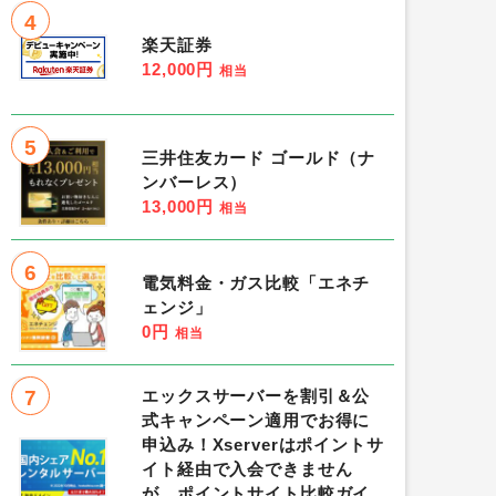
4
楽天証券
12,000円
相当
5
三井住友カード ゴールド（ナ
ンバーレス）
13,000円
相当
6
電気料金・ガス比較「エネチ
ェンジ」
0円
相当
7
エックスサーバーを割引＆公
式キャンペーン適用でお得に
申込み！Xserverはポイントサ
イト経由で入会できません
が、ポイントサイト比較ガイ