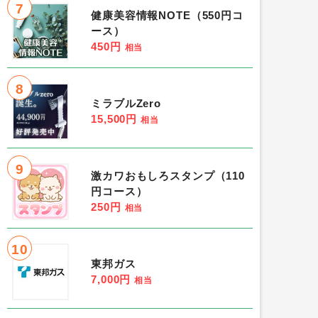
7
健康美容情報NOTE（550円コ
ース）
450円
相当
8
ミラブルZero
15,500円
相当
9
激カワおもしろスタンプ（110
円コース）
250円
相当
10
東邦ガス
7,000円
相当