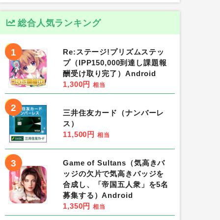
総合人気ランキング
1
Re:ステージ!プリズムステッ
プ（IPP150,000到達し課題報
酬受け取り完了）Android
1,300円
相当
2
三井住友カード（ナンバーレ
ス）
11,500円
相当
3
Game of Sultans（気高きバ
ッジの欠片で気高きバッジを
合成し、「帝国五人衆」を5名
募集する）Android
1,350円
相当