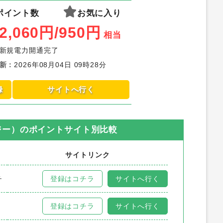
ポイント数
お気に入り
2,060
円
/950
円
相当
新規電力開通完了
新
：
2026年08月04日 09時28分
録
サイトへ行く
ジー）
のポイントサイト別比較
サイトリンク
チ
登録はコチラ
サイトへ行く
登録はコチラ
サイトへ行く