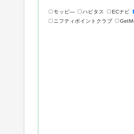
モッピ―
ハピタス
ECナビ
ニフティポイントクラブ
GetM