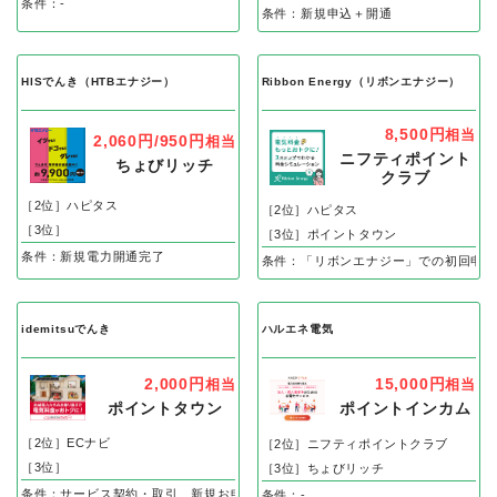
条件：-
条件：新規申込＋開通
HISでんき（HTBエナジー）
Ribbon Energy（リボンエナジー）
8,500円
相当
2,060円/950円
相当
ニフティポイント
ちょびリッチ
クラブ
［2位］ハピタス
［2位］ハピタス
［3位］
［3位］ポイントタウン
条件：新規電力開通完了
条件：「リボンエナジー」での初回申し
idemitsuでんき
ハルエネ電気
2,000円
15,000円
相当
相当
ポイントタウン
ポイントインカム
［2位］ECナビ
［2位］ニフティポイントクラブ
［3位］
［3位］ちょびリッチ
条件：サービス契約・取引、新規お申込後60日以内に開通、3ヵ月継続利用完了
条件：-