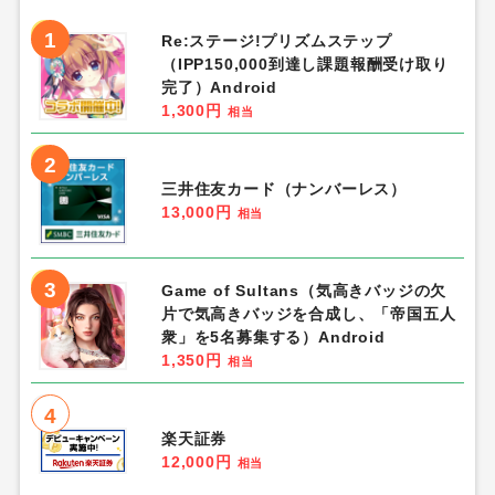
1
Re:ステージ!プリズムステップ
（IPP150,000到達し課題報酬受け取り
完了）Android
1,300円
相当
2
三井住友カード（ナンバーレス）
13,000円
相当
3
Game of Sultans（気高きバッジの欠
片で気高きバッジを合成し、「帝国五人
衆」を5名募集する）Android
1,350円
相当
4
楽天証券
12,000円
相当