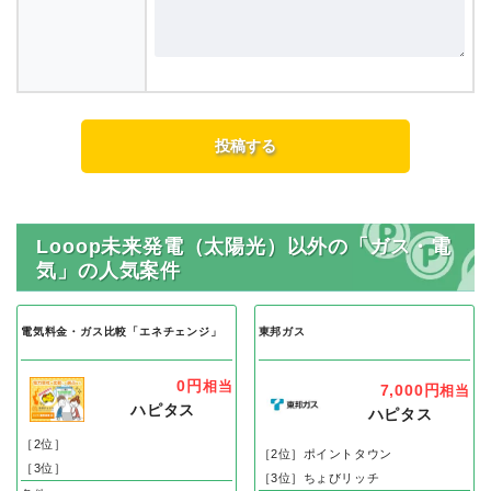
Looop未来発電（太陽光）以外の「ガス・電
気」の人気案件
電気料金・ガス比較「エネチェンジ」
東邦ガス
0円
相当
7,000円
相当
ハピタス
ハピタス
［2位］
［2位］ポイントタウン
［3位］
［3位］ちょびリッチ