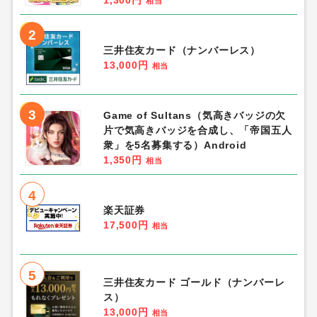
1,300円
相当
2
三井住友カード（ナンバーレス）
13,000円
相当
3
Game of Sultans（気高きバッジの欠
片で気高きバッジを合成し、「帝国五人
衆」を5名募集する）Android
1,350円
相当
4
楽天証券
17,500円
相当
5
三井住友カード ゴールド（ナンバーレ
ス）
13,000円
相当