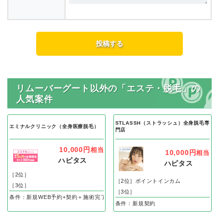
リムーバーグート以外の「エステ・脱毛」の
人気案件
STLASSH（ストラッシュ）全身脱毛専
エミナルクリニック（全身医療脱毛）
門店
10,000円
相当
10,000円
相当
ハピタス
ハピタス
［2位］
［2位］ポイントインカム
［3位］
［3位］
条件：新規WEB予約+契約＋施術完了
条件：新規契約