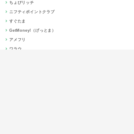
ちょびリッチ
ニフティポイントクラブ
すぐたま
GetMoney!（げっとま）
アメフリ
ワラウ
楽天リーベイツ
Gポイント
当サイトについて
運営者情報
お問い合わせ
CSR/SDGs活動
よくある質問