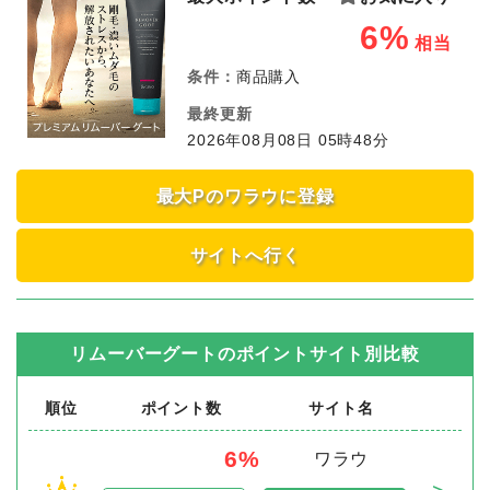
6%
相当
条件：
商品購入
最終更新
2026年08月08日 05時48分
最大Pのワラウに登録
サイトへ行く
リムーバーグート
のポイントサイト別比較
順位
ポイント数
サイト名
6%
ワラウ
＞