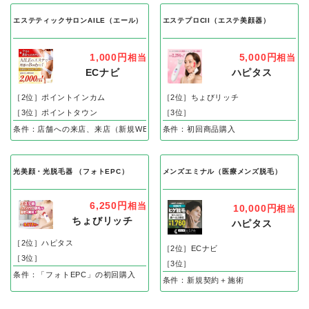
エステティックサロンAILE（エール）
エステプロCII（エステ美顔器）
1,000円
5,000円
相当
相当
ECナビ
ハピタス
［2位］ポイントインカム
［2位］ちょびリッチ
［3位］ポイントタウン
［3位］
条件：店舗への来店、来店（新規WEB申し込み後、体験完了）で
条件：初回商品購入
光美顔・光脱毛器 （フォトEPC）
メンズエミナル（医療メンズ脱毛）
6,250円
相当
10,000円
相当
ちょびリッチ
ハピタス
［2位］ハピタス
［2位］ECナビ
［3位］
［3位］
条件：「フォトEPC」の初回購入
条件：新規契約＋施術