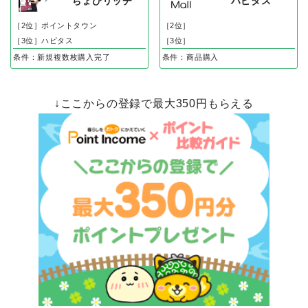
ちょびリッチ
ハピタス
［2位］ポイントタウン
［2位］
［3位］ハピタス
［3位］
条件：新規複数枚購入完了
条件：商品購入
↓ここからの登録で最大350円もらえる