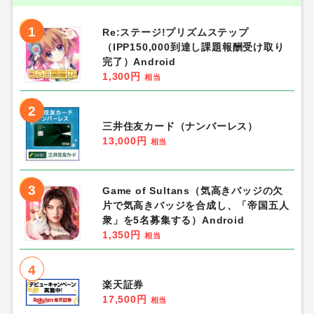
1
Re:ステージ!プリズムステップ
（IPP150,000到達し課題報酬受け取り
完了）Android
1,300円
相当
2
三井住友カード（ナンバーレス）
13,000円
相当
3
Game of Sultans（気高きバッジの欠
片で気高きバッジを合成し、「帝国五人
衆」を5名募集する）Android
1,350円
相当
4
楽天証券
17,500円
相当