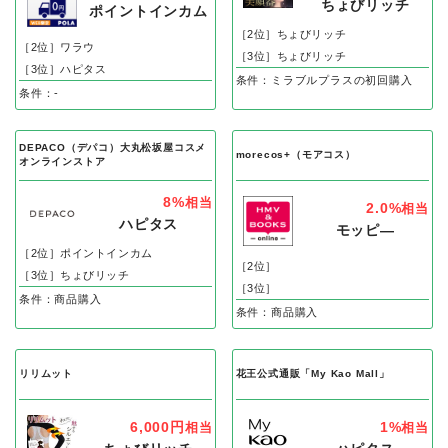
ちょびリッチ
ポイントインカム
［2位］ちょびリッチ
［2位］ワラウ
［3位］ちょびリッチ
［3位］ハピタス
条件：ミラブルプラスの初回購入
条件：-
DEPACO（デパコ）大丸松坂屋コスメ
morecos+（モアコス）
オンラインストア
8%
相当
2.0%
相当
ハピタス
モッピ―
［2位］ポイントインカム
［2位］
［3位］ちょびリッチ
［3位］
条件：商品購入
条件：商品購入
リリムット
花王公式通販「My Kao Mall」
6,000円
1%
相当
相当