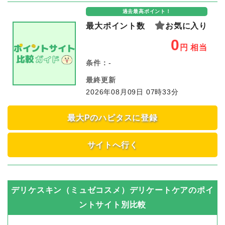
過去最高ポイント！
最大ポイント数
お気に入り
0
円
相当
条件：
-
最終更新
2026年08月09日 07時33分
最大Pのハピタスに登録
サイトへ行く
デリケスキン（ミュゼコスメ）デリケートケア
のポイ
ントサイト別比較