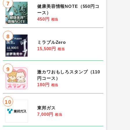
7
健康美容情報NOTE（550円コ
ース）
450円
相当
8
ミラブルZero
15,500円
相当
9
激カワおもしろスタンプ（110
円コース）
180円
相当
10
東邦ガス
7,000円
相当