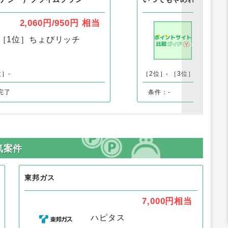
す
Bエナジー）プライムプラン
いつでもやめれるでんき
2,060円/950円
相当
［1位］
ちょびリッチ
［1
位］-
［2位］-
［3位］-
完了
条件：-
気案件