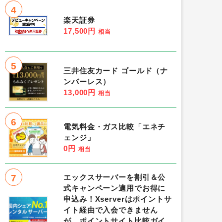
4
楽天証券
17,500円
相当
5
三井住友カード ゴールド（ナ
ンバーレス）
13,000円
相当
6
電気料金・ガス比較「エネチ
ェンジ」
0円
相当
7
エックスサーバーを割引＆公
式キャンペーン適用でお得に
申込み！Xserverはポイントサ
イト経由で入会できません
が、ポイントサイト比較ガイ