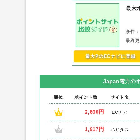
最大
条件：
最終更
最大PのECナビに登録
Japan電力
の
順位
ポイント数
サイト名
2,600円
ECナビ
1
1,917円
ハピタス
2