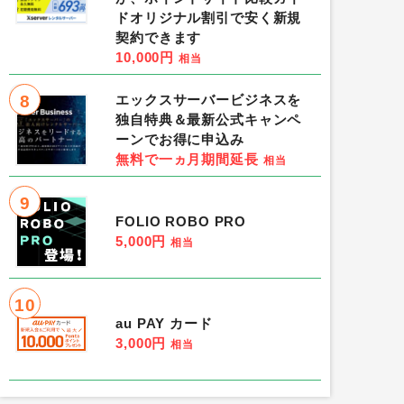
ドオリジナル割引で安く新規
契約できます
10,000円
相当
Yahoo!ショッピング
8
エックスサーバービジネスを
独自特典＆最新公式キャンペ
0円
相当
ーンでお得に申込み
無料で一ヵ月期間延長
位］
ハピタス
［1位］
相当
9
FOLIO ROBO PRO
［2位］ハピタス
［3位］ポイント
5,000円
相当
条件：商品購入
10
au PAY カード
3,000円
相当