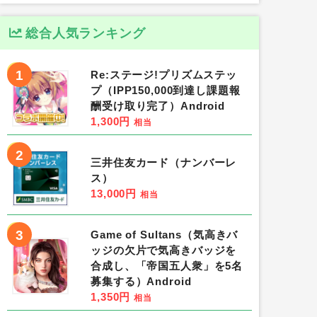
総合人気ランキング
1
Re:ステージ!プリズムステッ
プ（IPP150,000到達し課題報
酬受け取り完了）Android
1,300円
相当
2
三井住友カード（ナンバーレ
ス）
13,000円
相当
3
Game of Sultans（気高きバ
ッジの欠片で気高きバッジを
合成し、「帝国五人衆」を5名
募集する）Android
1,350円
相当