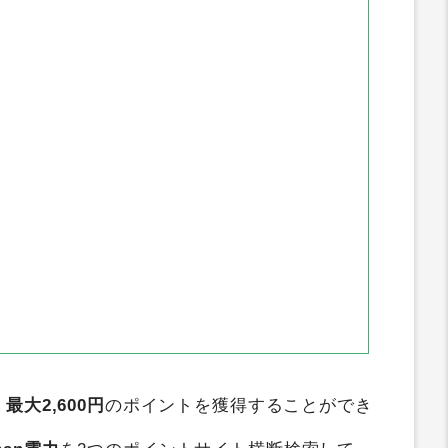
インカム
ECナビ
oney
アメフリ
ワラウ