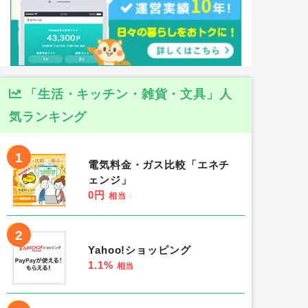
「生活・キッチン・雑貨・文具」人
気ランキング
1
電気料金・ガス比較「エネチ
ェンジ」
0円
相当
2
Yahoo!ショッピング
1.1%
相当