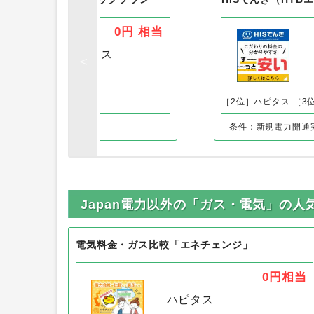
この案件を見た人はこちらも見ていま
HTBエナジー）ベーシックプラン
HISでんき（HT
0円
相当
［1位］
ハピタス
］-
［2位］ハピタス
［3
条件：新規電力開通
Japan電力以外の「ガス・電気」の人