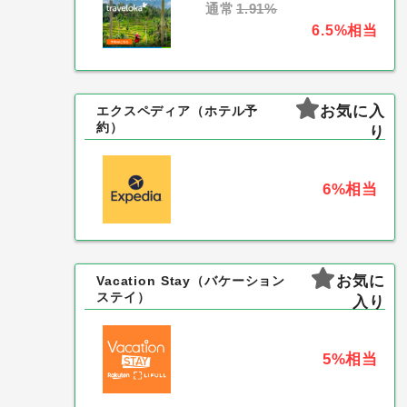
通常
1.91%
6.5%
相当
お気に入
エクスペディア（ホテル予
約）
り
6%
相当
お気に
Vacation Stay（バケーション
ステイ）
入り
5%
相当