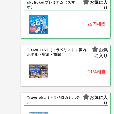
お気に入
skyticketプレミアム（スマ
ホ）
り
75円
相当
お気
TRAVELIST（トラベリスト）国内
ホテル・宿泊・旅館
に入り
11%
相当
お気に入
Traveloka（トラベロカ）ホテ
ル
り