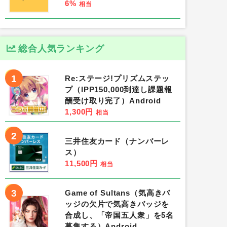
6%
相当
総合人気ランキング
1
Re:ステージ!プリズムステッ
プ（IPP150,000到達し課題報
酬受け取り完了）Android
1,300円
相当
2
三井住友カード（ナンバーレ
ス）
11,500円
相当
3
Game of Sultans（気高きバ
ッジの欠片で気高きバッジを
合成し、「帝国五人衆」を5名
募集する）Android