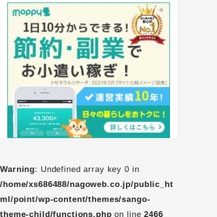
Warning
: Undefined array key 0 in
/home/xs686488/nagoweb.co.jp/public_ht
ml/point/wp-content/themes/sango-
theme-child/functions.php
on line
2466