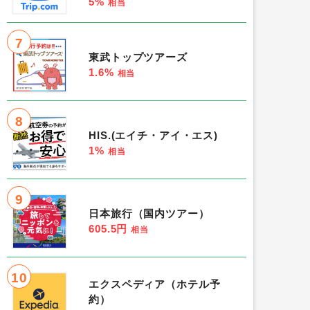
5%
相当
7
東武トップツアーズ
1.6%
相当
8
HIS.(エイチ・アイ・エス)
1%
相当
9
日本旅行（国内ツアー）
605.5円
相当
10
エクスペディア（ホテル予
約）