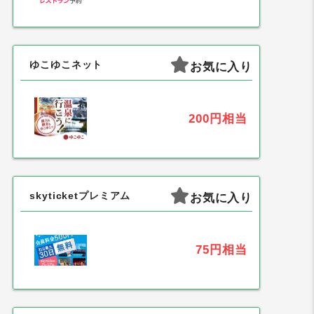
ゆこゆこネット
お気に入り
200円
相当
skyticketプレミアム
お気に入り
75円
相当