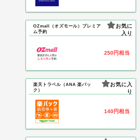
お気に
OZmall（オズモール）プレミア
ム予約
入り
250円
相当
お気に入
楽天トラベル（ANA 楽パッ
ク）
り
140円
相当