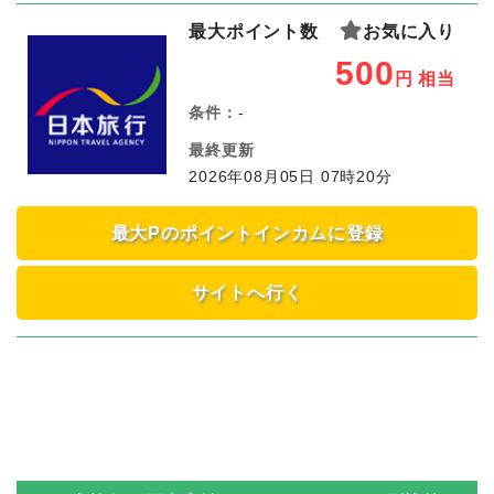
最大ポイント数
お気に入り
500
円
相当
条件：
-
最終更新
2026年08月05日 07時20分
最大Pのポイントインカムに登録
サイトへ行く