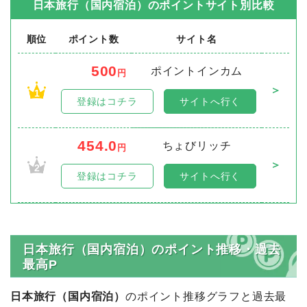
日本旅行（国内宿泊）
のポイントサイト別比較
順位
ポイント数
サイト名
500
ポイントインカム
円
＞
1
登録はコチラ
サイトへ行く
454.0
ちょびリッチ
円
＞
2
登録はコチラ
サイトへ行く
日本旅行（国内宿泊）のポイント推移・過去
最高P
日本旅行（国内宿泊）
のポイント推移グラフと過去最