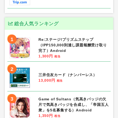
総合人気ランキング
1
Re:ステージ!プリズムステップ
（IPP150,000到達し課題報酬受け取り
完了）Android
1,300円
相当
2
三井住友カード（ナンバーレス）
13,000円
相当
3
Game of Sultans（気高きバッジの欠
片で気高きバッジを合成し、「帝国五人
衆」を5名募集する）Android
1,350円
相当