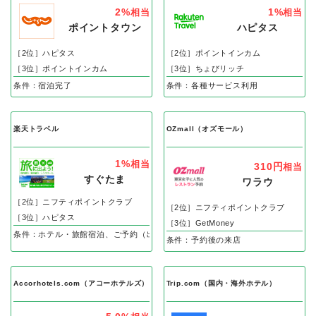
2%
1%
相当
相当
ポイントタウン
ハピタス
［2位］ハピタス
［2位］ポイントインカム
［3位］ポイントインカム
［3位］ちょびリッチ
条件：宿泊完了
条件：各種サービス利用
楽天トラベル
OZmall（オズモール）
1%
相当
310円
相当
すぐたま
ワラウ
［2位］ニフティポイントクラブ
［2位］ニフティポイントクラブ
［3位］ハピタス
［3位］GetMoney
条件：ホテル・旅館宿泊、ご予約（出発、搭乗など）で
条件：予約後の来店
Accorhotels.com（アコーホテルズ）
Trip.com（国内・海外ホテル）