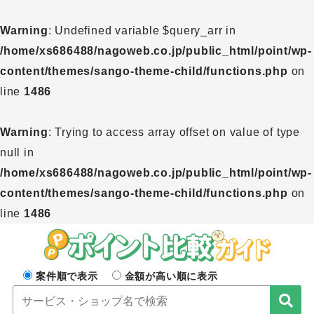
Warning
: Undefined variable $query_arr in
/home/xs686488/nagoweb.co.jp/public_html/point/wp-
content/themes/sango-theme-child/functions.php
on
line
1486
Warning
: Trying to access array offset on value of type
null in
/home/xs686488/nagoweb.co.jp/public_html/point/wp-
content/themes/sango-theme-child/functions.php
on
line
1486
案件順で表示
金額が高い順に表示