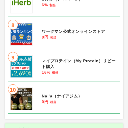
6%
相当
8
ワークマン公式オンラインストア
0円
相当
9
マイプロテイン（My Protein）リピー
ト購入
16%
相当
10
Nai’a（ナイアジム）
0円
相当