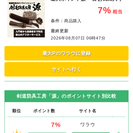
7%
相当
条件：
商品購入
最終更新
2026年08月07日 06時47分
最大Pのワラウに登録
サイトへ行く
剣道防具工房「源」
のポイントサイト別比較
順位
ポイント数
サイト名
7%
ワラウ
＞