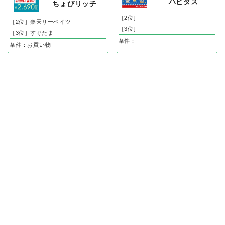
ハピタス
ちょびリッチ
［2位］
［2位］楽天リーベイツ
［3位］
［3位］すぐたま
条件：-
条件：お買い物