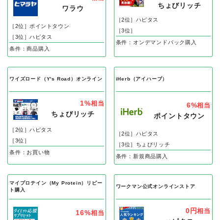
ちょびリッチ
ワラウ
［2位］ハピタス
［2位］ポイントタウン
［3位］
［3位］ハピタス
条件：オンデマンドパック購入
条件：商品購入
ワイズロード（Y's Road）オンライン
iHerb（アイハーブ）
1%
相当
6%
相当
ちょびリッチ
ポイントタウン
［2位］ハピタス
［2位］ハピタス
［3位］
［3位］ちょびリッチ
条件：お買い物
条件：新規商品購入
マイプロテイン（My Protein）リピー
ワークマン公式オンラインストア
ト購入
0円
相当
16%
相当