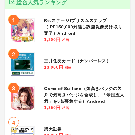
総合人気ランキング
1
Re:ステージ!プリズムステップ
（IPP150,000到達し課題報酬受け取り
完了）Android
1,300円
相当
2
三井住友カード（ナンバーレス）
13,000円
相当
3
Game of Sultans（気高きバッジの欠
片で気高きバッジを合成し、「帝国五人
衆」を5名募集する）Android
1,350円
相当
4
楽天証券