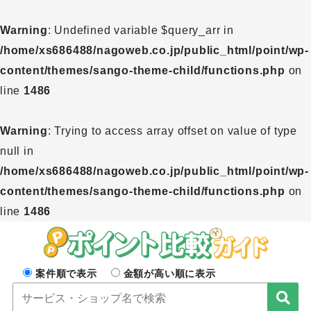
Warning
: Undefined variable $query_arr in
/home/xs686488/nagoweb.co.jp/public_html/point/wp-
content/themes/sango-theme-child/functions.php
on
line
1486
Warning
: Trying to access array offset on value of type
null in
/home/xs686488/nagoweb.co.jp/public_html/point/wp-
content/themes/sango-theme-child/functions.php
on
line
1486
案件順で表示
金額が高い順に表示