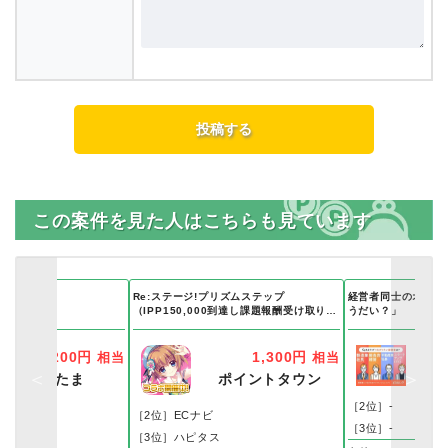
この案件を見た人はこちらも見ています
Re:ステージ!プリズムステップ
経営者同士のオンラ
アム
（IPP150,000到達し課題報酬受け取り完
うだい？」
了）Android
200円
1,300円
相当
相当
すぐたま
ポイントタウン
［2位］-
［2位］ECナビ
［3位］-
ス
［3位］ハピタス