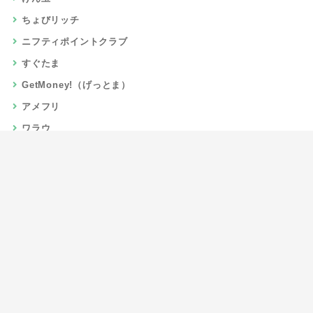
ちょびリッチ
ニフティポイントクラブ
すぐたま
GetMoney!（げっとま）
アメフリ
ワラウ
楽天リーベイツ
Gポイント
当サイトについて
運営者情報
お問い合わせ
CSR/SDGs活動