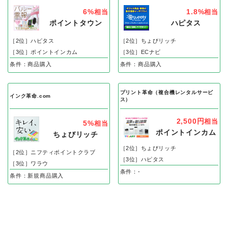
6%
1.8%
相当
相当
ポイントタウン
ハピタス
［2位］ハピタス
［2位］ちょびリッチ
［3位］ポイントインカム
［3位］ECナビ
条件：商品購入
条件：商品購入
プリント革命（複合機レンタルサービ
インク革命.com
ス）
2,500円
相当
5%
相当
ポイントインカム
ちょびリッチ
［2位］ちょびリッチ
［2位］ニフティポイントクラブ
［3位］ハピタス
［3位］ワラウ
条件：-
条件：新規商品購入