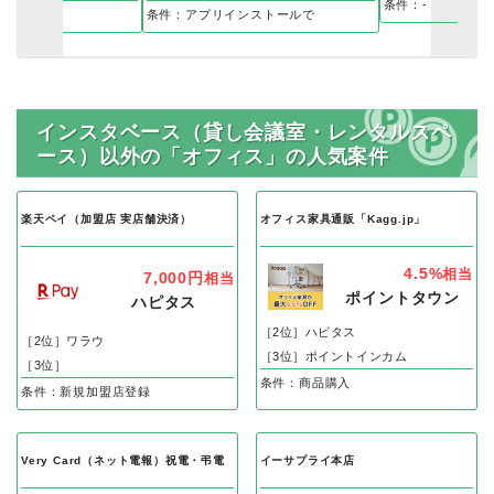
条件：-
無料登録
条件：アプリインストールで
インスタベース（貸し会議室・レンタルスペ
ース）以外の「オフィス」の人気案件
楽天ペイ（加盟店 実店舗決済）
オフィス家具通販「Kagg.jp」
4.5%
相当
7,000円
相当
ポイントタウン
ハピタス
［2位］ハピタス
［2位］ワラウ
［3位］ポイントインカム
［3位］
条件：商品購入
条件：新規加盟店登録
Very Card（ネット電報）祝電・弔電
イーサプライ本店