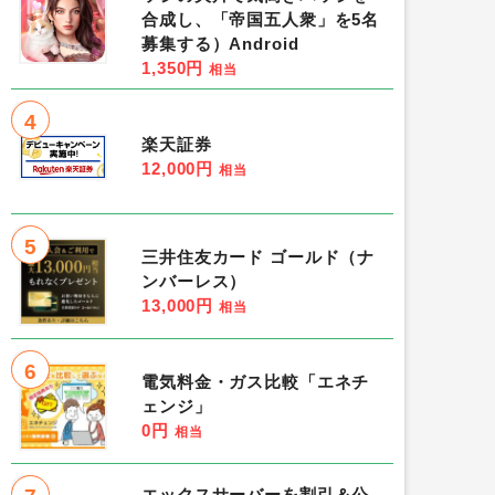
合成し、「帝国五人衆」を5名
募集する）Android
1,350円
相当
4
楽天証券
12,000円
相当
5
三井住友カード ゴールド（ナ
ンバーレス）
13,000円
相当
6
電気料金・ガス比較「エネチ
ェンジ」
0円
相当
エックスサーバーを割引＆公