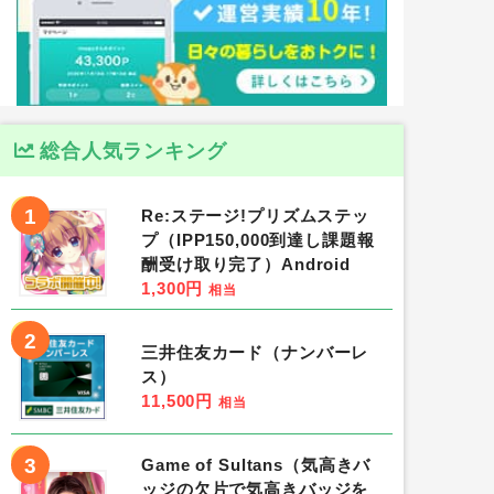
総合人気ランキング
1
Re:ステージ!プリズムステッ
プ（IPP150,000到達し課題報
酬受け取り完了）Android
1,300円
相当
2
三井住友カード（ナンバーレ
ス）
11,500円
相当
3
Game of Sultans（気高きバ
ッジの欠片で気高きバッジを