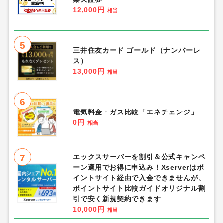
10
すかいらーくの宅配
7%
相当
総合人気ランキング
1
Re:ステージ!プリズムステップ
（IPP150,000到達し課題報酬受け取り
完了）Android
1,300円
相当
2
三井住友カード（ナンバーレス）
13,000円
相当
3
Game of Sultans（気高きバッジの欠