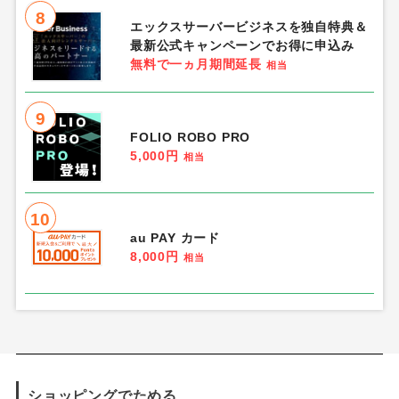
片で気高きバッジを合成し、「帝国五人
衆」を5名募集する）Android
1,350円
相当
4
楽天証券
12,000円
相当
5
三井住友カード ゴールド（ナンバーレ
ス）
13,000円
相当
6
電気料金・ガス比較「エネチェンジ」
0円
相当
7
エックスサーバーを割引＆公式キャンペ