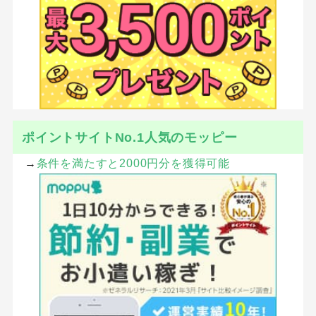
SHARE
ツイート
シェア
はてブ
LINE
Pocket
CATEGORY :
食品・グルメ
食品・グルメ・ドリンク・宅配
ECナビ×比較ガイド特別キャンペーン
↓ここから登録で200円多くゲット！