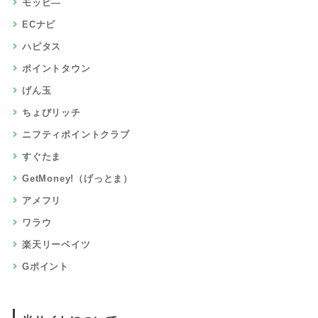
資料請求・査定・見積り
レビュー・アンケート・モニター
お試し・入会・購入
来店・面談・セミナー
クレジット・キャッシング
旅行・ホテル・航空券・レンタカー
チケット・買取・クーポン
音楽・動画・映画・アニメ
通信・回線・格安SIM
銀行・証券・保険・口座開設
ポイント比較ガイドとは？
使い方ガイド
マルマルブログ