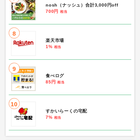
2
WATER STAND（ウォータースタン
ド）
2,000円
相当
3
au PAY マーケット（au Wowma!）
1.2%
相当
4
ホットペッパーグルメ
120円
相当
5
つくりおき.jp
100円
相当