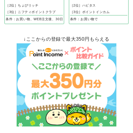
nosh（ナッシュ）合計3,000円off
楽天市場
700円
1%
相当
相当
GetMoney
ポイントタウン
［2位］ちょびリッチ
［2位］ハピタス
［3位］ニフティポイントクラブ
［3位］ポイントインカム
条件：お買い物、WEB注文後、30日以内の入金確認で
条件：お買い物で