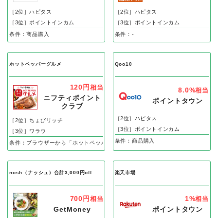
Yahoo!ショッピング
au PAY マーケット（au Wowma!）
1.1%
1.2%
相当
相当
ポイントタウン
ポイントタウン
［2位］ハピタス
［2位］ハピタス
［3位］ポイントインカム
［3位］ポイントインカム
条件：商品購入
条件：-
ホットペッパーグルメ
Qoo10
120円
相当
8.0%
相当
ニフティポイント
ポイントタウン
クラブ
［2位］ハピタス
［2位］ちょびリッチ
［3位］ポイントインカム
［3位］ワラウ
条件：商品購入
条件：ブラウザーから「ホットペッパーグルメ」でリクエスト予約、即予約後の