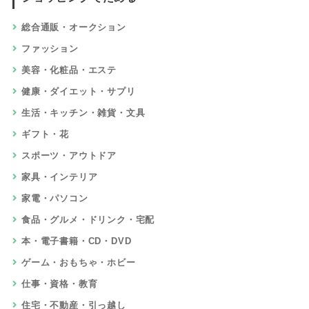
ーン適用でお得に申込み！Xserverはポ
イントサイト経由で入会できませんが、
ポイントサイト比較ガイドオリジナル割
引で安く新規契約できます
10,000円
相当
8
エックスサーバービジネスを独自特典＆
最新公式キャンペーンでお得に申込み
無料で一ヵ月期間延長
相当
9
FOLIO ROBO PRO
5,000円
相当
10
au PAY カード
8,000円
相当