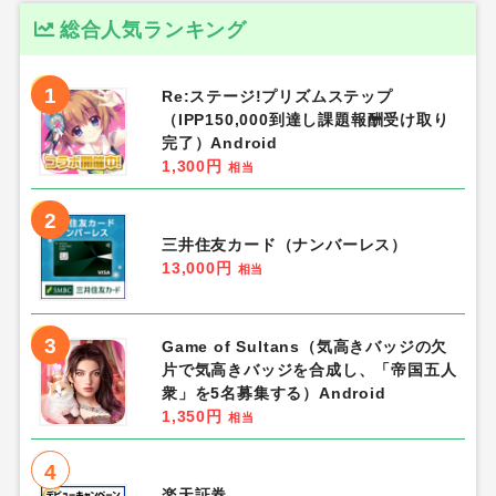
6
Qoo10
8.0%
相当
7
nosh（ナッシュ）合計3,000円off
700円
相当
8
楽天市場
1%
相当
9
食べログ
85円
相当