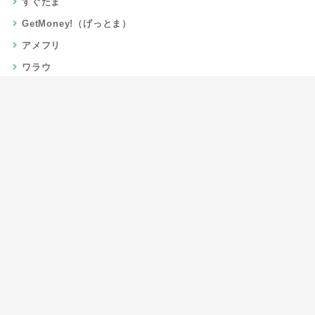
すぐたま
GetMoney!（げっとま）
アメフリ
ワラウ
楽天リーベイツ
Gポイント
当サイトについて
運営者情報
お問い合わせ
CSR/SDGs活動
よくある質問
利用規約
プライバシーポリシー