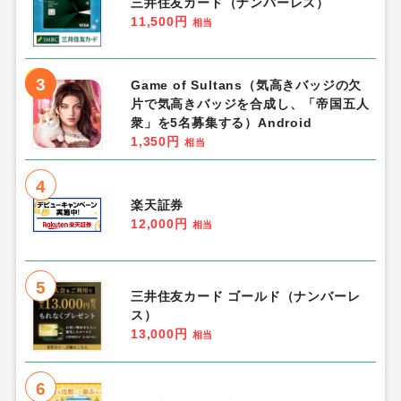
三井住友カード（ナンバーレス）
11,500円
相当
3
Game of Sultans（気高きバッジの欠
片で気高きバッジを合成し、「帝国五人
衆」を5名募集する）Android
1,350円
相当
4
楽天証券
12,000円
相当
5
三井住友カード ゴールド（ナンバーレ
ス）
13,000円
相当
6