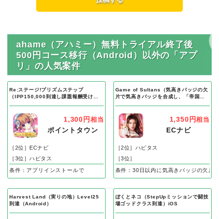
ahame（アハミー）無料トライアル終了後
500円コース移行（Android）以外の「アプ
リ」の人気案件
Re:ステージ!プリズムステップ
Game of Sultans（気高きバッジの欠
（IPP150,000到達し課題報酬受け取
片で気高きバッジを合成し、「帝国五
り完了）Android
人衆」を5名募集する）Android
1,300円
1,350円
相当
相当
ポイントタウン
ECナビ
［2位］ECナビ
［2位］ハピタス
［3位］ハピタス
［3位］
条件：アプリインストールで
条件：30日以内に気高きバッジの欠片
Harvest Land（実りの地）Level25
ぼくとネコ（StepUpミッションで闘技
到達（Android）
場ゴッドクラス到達）iOS