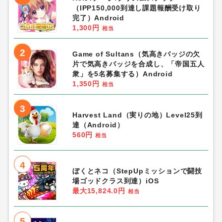
（IPP150,000到達し課題報酬受け取り
完了）Android
1,300円
相当
2
Game of Sultans（気高きバッジの欠
片で気高きバッジを合成し、「帝国五人
衆」を5名募集する）Android
1,350円
相当
3
Harvest Land（実りの地）Level25到
達（Android）
560円
相当
4
ぼくとネコ（StepUpミッションで闘技
場ゴッドクラス到達）iOS
最大15,824.0円
相当
5