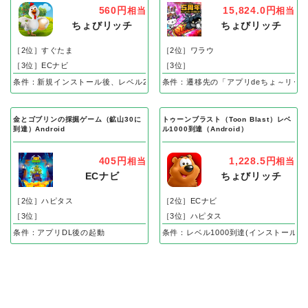
560円
15,824.0円
相当
相当
ちょびリッチ
ちょびリッチ
［2位］すぐたま
［2位］ワラウ
［3位］ECナビ
［3位］
条件：新規インストール後、レベル25到達で成果
条件：遷移先の「アプリdeちょ～リッ
金とゴブリンの採掘ゲーム（鉱山30に
トゥーンブラスト（Toon Blast）レベ
到達）Android
ル1000到達（Android）
405円
1,228.5円
相当
相当
ECナビ
ちょびリッチ
［2位］ハピタス
［2位］ECナビ
［3位］
［3位］ハピタス
条件：アプリDL後の起動
条件：レベル1000到達(インストール後