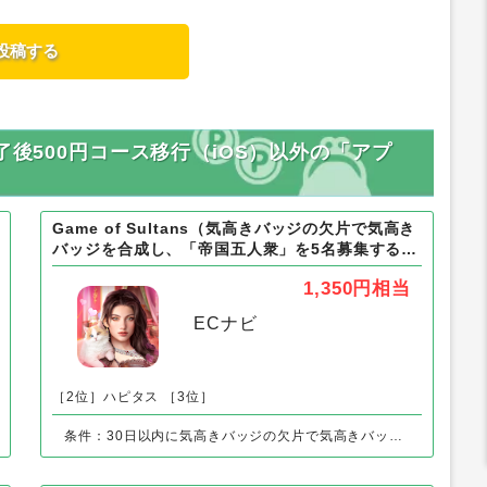
了後500円コース移行（iOS）以外の「アプ
Game of Sultans（気高きバッジの欠片で気高き
バッジを合成し、「帝国五人衆」を5名募集する）
Android
1,350円
相当
ECナビ
［2位］ハピタス
［3位］
条件：30日以内に気高きバッジの欠片で気高きバッジを合成し、「帝国五人衆」を5名募集する