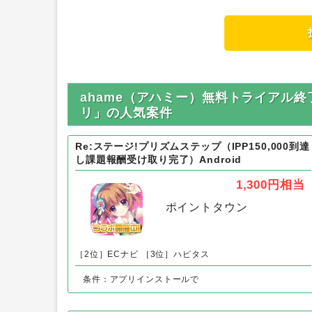
ahame（アハミー）無料トライアル終
リ」の人気案件
Re:ステージ!プリズムステップ（IPP150,000到達
し課題報酬受け取り完了）Android
1,300円
相当
ポイントタウン
［2位］ECナビ
［3位］ハピタス
条件：アプリインストールで