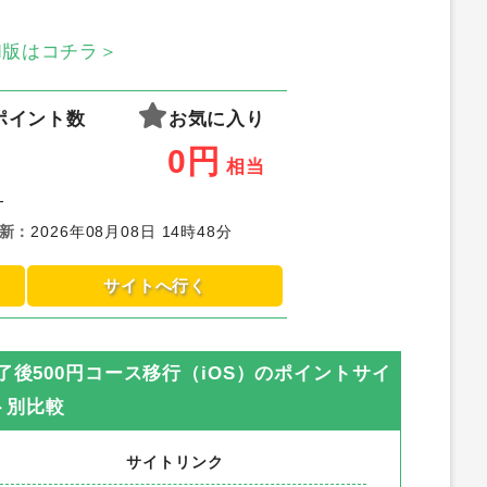
oid版はコチラ＞
ポイント数
お気に入り
0
円
相当
-
新
：
2026年08月08日 14時48分
サイトへ行く
了後500円コース移行（iOS）
のポイントサイ
ト別比較
サイトリンク