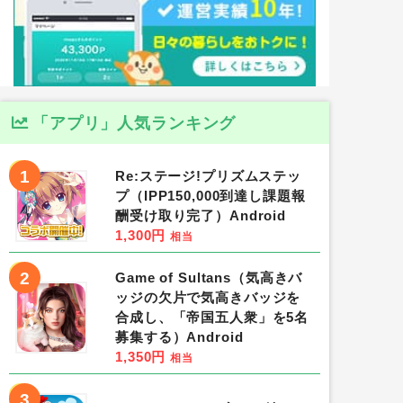
「アプリ」人気ランキング
1
Re:ステージ!プリズムステッ
プ（IPP150,000到達し課題報
酬受け取り完了）Android
1,300円
相当
2
Game of Sultans（気高きバ
ッジの欠片で気高きバッジを
合成し、「帝国五人衆」を5名
募集する）Android
1,350円
相当
3