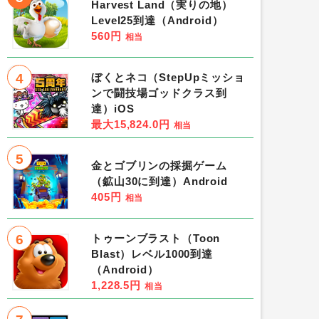
Harvest Land（実りの地）
Level25到達（Android）
560円
相当
4
ぼくとネコ（StepUpミッショ
ンで闘技場ゴッドクラス到
達）iOS
最大15,824.0円
相当
5
金とゴブリンの採掘ゲーム
（鉱山30に到達）Android
405円
相当
6
トゥーンブラスト（Toon
Blast）レベル1000到達
（Android）
1,228.5円
相当