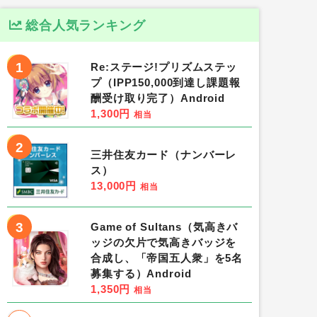
総合人気ランキング
1
Re:ステージ!プリズムステッ
プ（IPP150,000到達し課題報
酬受け取り完了）Android
1,300円
相当
2
三井住友カード（ナンバーレ
ス）
13,000円
相当
3
Game of Sultans（気高きバ
ッジの欠片で気高きバッジを
合成し、「帝国五人衆」を5名
募集する）Android
1,350円
相当